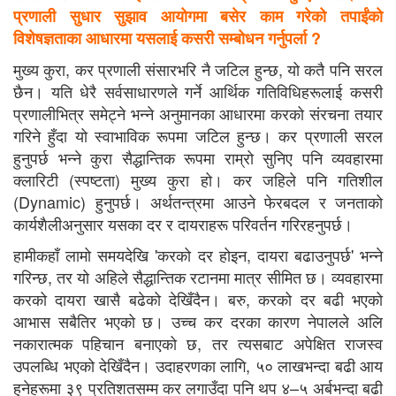
प्रणाली सुधार सुझाव आयोगमा बसेर काम गरेको तपाईंको
विशेषज्ञताका आधारमा यसलाई कसरी सम्बोधन गर्नुपर्ला ?
मुख्य कुरा, कर प्रणाली संसारभरि नै जटिल हुन्छ, यो कतै पनि सरल
छैन। यति धेरै सर्वसाधारणले गर्ने आर्थिक गतिविधिहरूलाई कसरी
प्रणालीभित्र समेट्ने भन्ने अनुमानका आधारमा करको संरचना तयार
गरिने हुँदा यो स्वाभाविक रूपमा जटिल हुन्छ। कर प्रणाली सरल
हुनुपर्छ भन्ने कुरा सैद्धान्तिक रूपमा राम्रो सुनिए पनि व्यवहारमा
क्लारिटी (स्पष्टता) मुख्य कुरा हो। कर जहिले पनि गतिशील
(Dynamic) हुनुपर्छ। अर्थतन्त्रमा आउने फेरबदल र जनताको
कार्यशैलीअनुसार यसका दर र दायराहरू परिवर्तन गरिरहनुपर्छ।
हामीकहाँ लामो समयदेखि 'करको दर होइन, दायरा बढाउनुपर्छ' भन्ने
गरिन्छ, तर यो अहिले सैद्धान्तिक रटानमा मात्र सीमित छ। व्यवहारमा
करको दायरा खासै बढेको देखिँदैन। बरु, करको दर बढी भएको
आभास सबैतिर भएको छ। उच्च कर दरका कारण नेपालले अलि
नकारात्मक पहिचान बनाएको छ, तर त्यसबाट अपेक्षित राजस्व
उपलब्धि भएको देखिँदैन। उदाहरणका लागि, ५० लाखभन्दा बढी आय
हुनेहरूमा ३९ प्रतिशतसम्म कर लगाउँदा पनि थप ४–५ अर्बभन्दा बढी