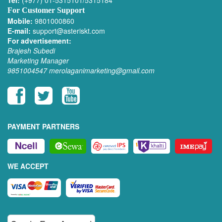
Tel:
(+977) 01-5315101/5315184
For Customer Support
Mobile:
9801000860
E-mail:
support@asteriskt.com
For advertisement:
Brajesh Subedi
Marketing Manager
9851004547
merolaganimarketing@gmail.com
PAYMENT PARTNERS
WE ACCEPT