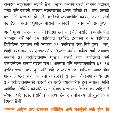
राजस्व सङ्कलन भएको छैन। उच्च करको दरले राजस्व बढाउनु
भन्दा पनि देशको साखमा नकारात्मक असर पारेको छ। बरु, करको
दर अलि घटाउने हो भने मान्छेको क्रयशक्ति बढ्छ, जसले खर्च
बढाउँछ र अन्ततः घुमाउरो पाराले सरकारकै राजस्वमा योगदान पुग्छ।
अर्को मुख्य समस्या करको विभेदमा छ। यदि मैले प्रालि कम्पनीमार्फत
व्यवसाय गरेँ भने २५ प्रतिशत कर्पोरेट ट्याक्स र ५ प्रतिशत
डिभिडेन्ड ट्याक्स गरी लगभग २९ प्रतिशत कर तिरे पुग्छ। तर,
त्यही व्यवसाय प्रोप्राइटरसीप (एकल फर्म) मार्फत गर्दा ट्याक्स
स्ल्याब ३९ प्रतिशतसम्म पुग्छ। यसले गर्दा व्यक्तिगत फर्म
चलाउनेहरू मारमा परेका छन्। भारतमा पनि सरचार्जसहित ३३–३४
प्रतिशतसम्म कर पुगे पनि त्यो २ करोडभन्दा माथिको आम्दानीमा
मात्र लाग्छ। मेरो विचारमा अहिलेको सन्दर्भमा नेपालमा अधिकतम
३० प्रतिशतसम्मको करको दर अलि व्यावहारिक हुन सक्छ। भोलि
आर्थिक गतिविधि बढेपछि यसलाई थप घटाउन सकिन्छ, तर अहिले नै
योभन्दा धेरै घटाउन सकिने अवस्था छैन र हामीले त्यस्तो सुझाव पनि
दिएका छैनौँ।
भन्नाले अहिले कर घटाउन सकिँदैन भन्ने तपाईंको तर्क हो? के