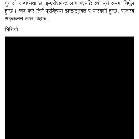
गुनासो र बाध्यता छ, इ-एसेसमेन्ट लागू भएपछि त्यो पूर्ण रूपमा निर्मूल
हुन्छ। जब कर तिर्ने प्रक्रिया झन्झटमुक्त र पारदर्शी हुन्छ, राजस्व
सङ्कलन स्वतः बढ्छ।
भिडियाे