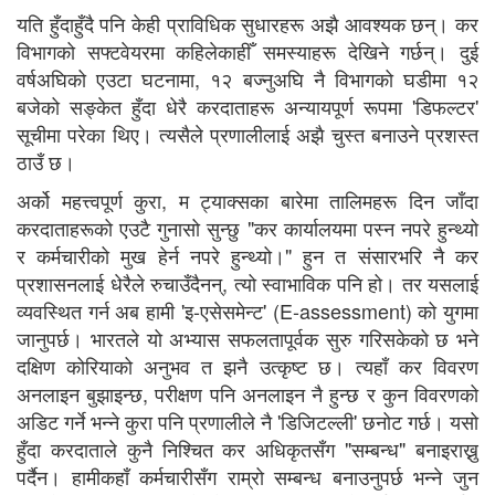
यति हुँदाहुँदै पनि केही प्राविधिक सुधारहरू अझै आवश्यक छन्। कर
विभागको सफ्टवेयरमा कहिलेकाहीँ समस्याहरू देखिने गर्छन्। दुई
वर्षअघिको एउटा घटनामा, १२ बज्नुअघि नै विभागको घडीमा १२
बजेको सङ्केत हुँदा धेरै करदाताहरू अन्यायपूर्ण रूपमा 'डिफल्टर'
सूचीमा परेका थिए। त्यसैले प्रणालीलाई अझै चुस्त बनाउने प्रशस्त
ठाउँ छ।
अर्को महत्त्वपूर्ण कुरा, म ट्याक्सका बारेमा तालिमहरू दिन जाँदा
करदाताहरूको एउटै गुनासो सुन्छु "कर कार्यालयमा पस्न नपरे हुन्थ्यो
र कर्मचारीको मुख हेर्न नपरे हुन्थ्यो।" हुन त संसारभरि नै कर
प्रशासनलाई धेरैले रुचाउँदैनन्, त्यो स्वाभाविक पनि हो। तर यसलाई
व्यवस्थित गर्न अब हामी 'इ-एसेसमेन्ट' (E-assessment) को युगमा
जानुपर्छ। भारतले यो अभ्यास सफलतापूर्वक सुरु गरिसकेको छ भने
दक्षिण कोरियाको अनुभव त झनै उत्कृष्ट छ। त्यहाँ कर विवरण
अनलाइन बुझाइन्छ, परीक्षण पनि अनलाइन नै हुन्छ र कुन विवरणको
अडिट गर्ने भन्ने कुरा पनि प्रणालीले नै 'डिजिटल्ली' छनोट गर्छ। यसो
हुँदा करदाताले कुनै निश्चित कर अधिकृतसँग "सम्बन्ध" बनाइराख्नु
पर्दैन। हामीकहाँ कर्मचारीसँग राम्रो सम्बन्ध बनाउनुपर्छ भन्ने जुन