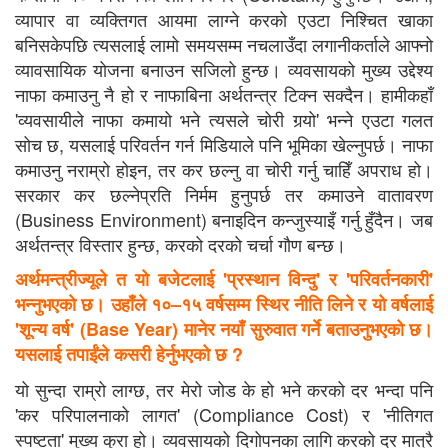
व्यापार वा व्यक्तिगत आयमा लाग्ने करको एउटा निश्चित खाका
बनिसकेपछि त्यसलाई लामो समयसम्म नचलाउँदा लगानीकर्ताले आफ्नो
व्यावसायिक योजना बनाउन सजिलो हुन्छ। व्यवसायको मुख्य उद्देश्य
नाफा कमाउनु नै हो र नाफाबिना अर्थतन्त्र टिक्न सक्दैन। हामीकहाँ
'व्यवसायीले नाफा कमायो भने त्यसले चोरी गर्‍यो' भन्ने एउटा गलत
सोच छ, यसलाई परिवर्तन गर्न मिडियाले पनि भूमिका खेल्नुपर्छ। नाफा
कमाउनु नराम्रो होइन, तर कर छल्नु वा चोरी गर्नु चाहिँ अपराध हो।
सरकार कर छल्नेप्रति निर्मम हुनुपर्छ तर कमाउने वातावरण
(Business Environment) बनाइदिन कन्जुस्याइँ गर्नु हुँदैन। जब
अर्थतन्त्र विस्तार हुन्छ, करको दरको चर्चा गौण बन्छ।
अर्थमन्त्रीज्यूले त यो बजेटलाई 'प्रस्थान विन्दु' र 'परिवर्तनकारी'
भन्नुभएको छ। उहाँले १०–१५ वर्षसम्म स्थिर नीति लिने र यो वर्षलाई
'शून्य वर्ष' (Base Year) मानेर नयाँ सुरुवात गर्ने बताउनुभएको छ।
यसलाई तपाईंले कसरी हेर्नुभएको छ ?
यो सुन्दा राम्रो लाग्छ, तर मेरो जोड के हो भने करको दर भन्दा पनि
'कर परिपालनाको लागत' (Compliance Cost) र 'नीतिगत
स्पष्टता' मुख्य कुरा हो। व्यवसायको दिगोपनका लागि करको दर मात्रै