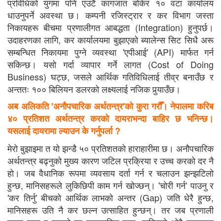
प्रविधिको युगमा पनि एउटै कागजात बोकेर १० वटा कार्यालय
धाउनुपर्ने अवस्था छ। कम्पनी रजिस्ट्रार र कर विभाग जस्ता
निकायहरू बीचमा प्रणालीगत आबद्धता (Integration) हुनुपर्छ।
उदाहरणका लागि, कर कार्यालयमा बुझाएको ब्यालेन्स सिट सिधै अरू
सम्बन्धित निकायमा पुग्ने व्यवस्था 'एपीआई' (API) मार्फत गर्न
सकिन्छ। यसो गर्दा व्यापार गर्ने लागत (Cost of Doing
Business) घट्छ, जसले आर्थिक गतिविधिलाई तीव्र बनाउँछ र
अन्ततः १०० बिलियन डलरको लक्ष्यलाई नजिक पुर्‍याउँछ।
अब अलिकति 'अनौपचारिक अर्थतन्त्र'को कुरा गरौँ। नेपालमा करिब
४० प्रतिशत अर्थतन्त्र करको दायराभन्दा बाहिर छ भनिन्छ।
यसलाई दायरामा ल्याउन के गर्नुपर्ला ?
मेरो बुझाइमा त यो झन्डै ५० प्रतिशतको हाराहारीमा छ। अनौपचारिक
अर्थतन्त्र बढ्नुको मुख्य कारण जटिल प्रक्रिया र उच्च करको दर नै
हो। जब वैधानिक रूपमा व्यवसाय दर्ता गर्न र चलाउन झन्झटिलो
हुन्छ, मानिसहरूले लुकिछिपी काम गर्न खोज्छन्। 'चोरी गर्न' पाउनु र
'कर तिर्नु' बीचको आर्थिक लाभको अन्तर (Gap) जति धेरै हुन्छ,
मानिसहरू उति नै कर छल्न उत्साहित हुन्छन्। तर जब प्रणाली