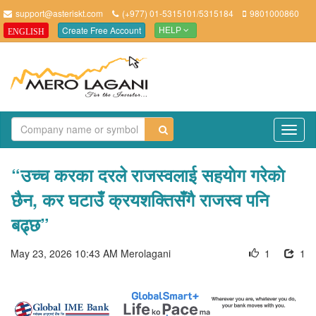
support@asteriskt.com
(+977) 01-5315101/5315184
9801000860
Create Free Account
ENGLISH
HELP
TO
NAV
“उच्च करका दरले राजस्वलाई सहयाेग गरेकाे
छैन, कर घटाउँ क्रयशक्तिसँगै राजस्व पनि
बढ्छ”
May 23, 2026 10:43 AM
Merolagani
1
1