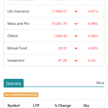
Life Insurance
11,865.57
-0.67%
Manu.and Pro.
10,367.79
-0.88%
Others
1,929.45
-0.28%
Mutual Fund
20.97
-0.65%
Investment
97.26
-0.3%
Gainers
More
As of 2026/08/06 03:00:00
Symbol
LTP
% Change
Qty