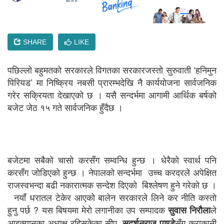
SHARE
LIKE
पछिल्लो बहुमतको सरकारले विगतका सरकारजस्तो सुरुवाती ‘हनिमुन
पिरियड’ मा निष्क्रिय नबसी प्रारम्भदेखि नै कार्ययोजना सार्वजनिक
गरेर सक्रियता देखाएको छ । यसै सन्दर्भमा आगामी आर्थिक बर्षकाे
बजेट जेठ १५ गते सार्वजनिक हुँदैछ ।
बजेटमा सबैकाे चासाे करसँग सम्वन्धि हुन्छ । धेरैकाे स्वार्थ पनि
करसँग जाेडिएकाे हुन्छ । नेपालकाे सन्दर्भमा उच्च करदरले अपेक्षित
राजस्वभन्दा बढी नकारात्मक सन्देश दिएको बिश्लेषण हुने गरेकाे छ ।
नयाँ धरातल टेकेर आएकाे बालेन सरकारले लिने कर नीति कस्ताे
हुनु पर्छ ? यस बिषयमा मेराे लगानीका उप सम्पादक
ले
सुवास निराैला
आइक्यानका अध्यक्ष रहिसकेका सीए
सँग कुराकानी
सुदर्शनराज पाण्डे