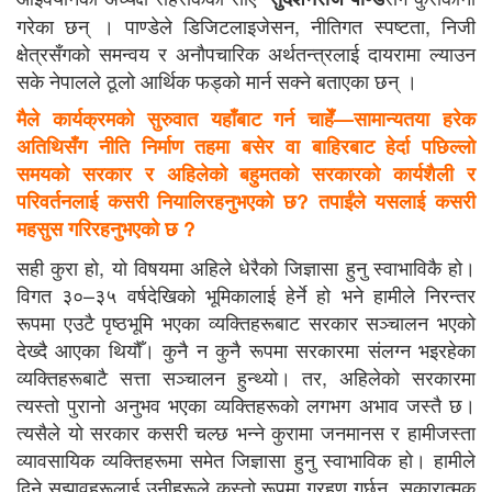
गरेका छन् । पाण्डेले डिजिटलाइजेसन, नीतिगत स्पष्टता, निजी
क्षेत्रसँगको समन्वय र अनौपचारिक अर्थतन्त्रलाई दायरामा ल्याउन
सके नेपालले ठूलो आर्थिक फड्को मार्न सक्ने बताएका छन् ।
मैले कार्यक्रमको सुरुवात यहाँबाट गर्न चाहेँ—सामान्यतया हरेक
अतिथिसँग नीति निर्माण तहमा बसेर वा बाहिरबाट हेर्दा पछिल्लो
समयको सरकार र अहिलेको बहुमतको सरकारको कार्यशैली र
परिवर्तनलाई कसरी नियालिरहनुभएको छ? तपाईंले यसलाई कसरी
महसुस गरिरहनुभएको छ ?
सही कुरा हो, यो विषयमा अहिले धेरैको जिज्ञासा हुनु स्वाभाविकै हो।
विगत ३०–३५ वर्षदेखिको भूमिकालाई हेर्ने हो भने हामीले निरन्तर
रूपमा एउटै पृष्ठभूमि भएका व्यक्तिहरूबाट सरकार सञ्चालन भएको
देख्दै आएका थियौँ। कुनै न कुनै रूपमा सरकारमा संलग्न भइरहेका
व्यक्तिहरूबाटै सत्ता सञ्चालन हुन्थ्यो। तर, अहिलेको सरकारमा
त्यस्तो पुरानो अनुभव भएका व्यक्तिहरूको लगभग अभाव जस्तै छ।
त्यसैले यो सरकार कसरी चल्छ भन्ने कुरामा जनमानस र हामीजस्ता
व्यावसायिक व्यक्तिहरूमा समेत जिज्ञासा हुनु स्वाभाविक हो। हामीले
दिने सुझावहरूलाई उनीहरूले कस्तो रूपमा ग्रहण गर्छन्, सकारात्मक