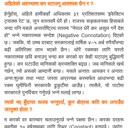
अहिलेको अवस्थामा कर घटाउनु आवश्यक छैन र ?
हेर्नुहोस्, अहिले हामीकहाँ अधिकतम ३९ प्रतिशतसम्म 'इफेक्टिभ
ट्याक्स रेट' छ, जुन वास्तवमै धेरै हो। राजस्व सङ्कलनका हिसाबले
भन्दा पनि यसले अन्तर्राष्ट्रिय स्तरमा "नेपाल धेरै कर असुल गर्ने देश
हो" भन्ने नकारात्मक सन्देश (Negative Connotation) दिएको
छ। जबकि, यो उच्च दरबाट सरकारलाई वार्षिक ४–५ अर्ब रुपैयाँभन्दा
बढी अतिरिक्त लाभ भएको छैन। थोरै रकमका लागि यस्तो
नकारात्मक छवि बनाउनु भन्दा बरु करको दर केही घटाउनु बुद्धिमानी
हुन्छ। कर घटाउँदा मानिसको क्रयशक्ति बढ्छ। जब मानिसले खर्च
गर्छन्, त्यो अरूको आम्दानी बन्छ। यसले अन्ततः आयकर र अन्ततः
अन्तःशुल्क तथा भ्याट जस्ता अप्रत्यक्ष करमार्फत आधाभन्दा बढी
रकम घुमीफिरी सरकारकै ढुकुटीमा आउँछ। त्यसैले, यो पाटोमा
सरकारले पुनर्विचार गर्नुपर्छ भन्ने मलाई लाग्छ।
त्यसो भए बुँदागत रूपमा भन्नुपर्दा, कुन क्षेत्रमा कति कर लगाउँदा
उपयुक्त होला ?
म करको दर बारम्बार चलाउनुपर्छ भन्ने पक्षमा छैन। करका दरहरू
कम्तीमा १० वर्षसम्मका लागि स्थिर (Constant) हुनुपर्छ। उद्योग,