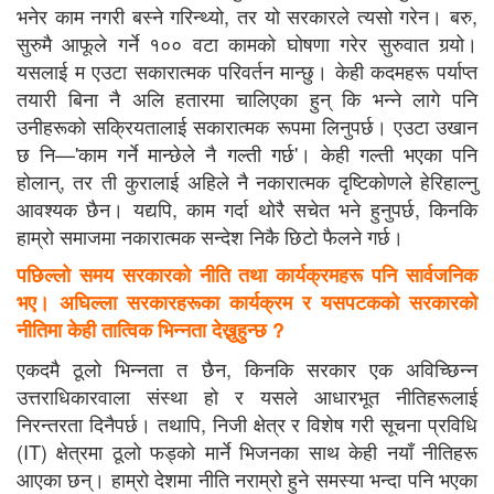
भनेर काम नगरी बस्ने गरिन्थ्यो, तर यो सरकारले त्यसो गरेन। बरु,
सुरुमै आफूले गर्ने १०० वटा कामको घोषणा गरेर सुरुवात गर्‍यो।
यसलाई म एउटा सकारात्मक परिवर्तन मान्छु। केही कदमहरू पर्याप्त
तयारी बिना नै अलि हतारमा चालिएका हुन् कि भन्ने लागे पनि
उनीहरूको सक्रियतालाई सकारात्मक रूपमा लिनुपर्छ। एउटा उखान
छ नि—'काम गर्ने मान्छेले नै गल्ती गर्छ'। केही गल्ती भएका पनि
होलान्, तर ती कुरालाई अहिले नै नकारात्मक दृष्टिकोणले हेरिहाल्नु
आवश्यक छैन। यद्यपि, काम गर्दा थोरै सचेत भने हुनुपर्छ, किनकि
हाम्रो समाजमा नकारात्मक सन्देश निकै छिटो फैलने गर्छ।
पछिल्लो समय सरकारको नीति तथा कार्यक्रमहरू पनि सार्वजनिक
भए। अघिल्ला सरकारहरूका कार्यक्रम र यसपटकको सरकारको
नीतिमा केही तात्विक भिन्नता देख्नुहुन्छ ?
एकदमै ठूलो भिन्नता त छैन, किनकि सरकार एक अविच्छिन्न
उत्तराधिकारवाला संस्था हो र यसले आधारभूत नीतिहरूलाई
निरन्तरता दिनैपर्छ। तथापि, निजी क्षेत्र र विशेष गरी सूचना प्रविधि
(IT) क्षेत्रमा ठूलो फड्को मार्ने भिजनका साथ केही नयाँ नीतिहरू
आएका छन्। हाम्रो देशमा नीति नराम्रो हुने समस्या भन्दा पनि भएका