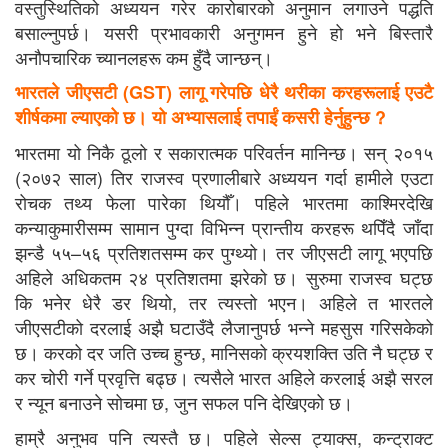
वस्तुस्थितिको अध्ययन गरेर कारोबारको अनुमान लगाउने पद्धति
बसाल्नुपर्छ। यसरी प्रभावकारी अनुगमन हुने हो भने बिस्तारै
अनौपचारिक च्यानलहरू कम हुँदै जान्छन्।
भारतले जीएसटी (GST) लागू गरेपछि धेरै थरीका करहरूलाई एउटै
शीर्षकमा ल्याएको छ। यो अभ्यासलाई तपाईं कसरी हेर्नुहुन्छ ?
भारतमा यो निकै ठूलो र सकारात्मक परिवर्तन मानिन्छ। सन् २०१५
(२०७२ साल) तिर राजस्व प्रणालीबारे अध्ययन गर्दा हामीले एउटा
रोचक तथ्य फेला पारेका थियौँ। पहिले भारतमा काश्मिरदेखि
कन्याकुमारीसम्म सामान पुग्दा विभिन्न प्रान्तीय करहरू थपिँदै जाँदा
झन्डै ५५–५६ प्रतिशतसम्म कर पुग्थ्यो। तर जीएसटी लागू भएपछि
अहिले अधिकतम २४ प्रतिशतमा झरेको छ। सुरुमा राजस्व घट्छ
कि भनेर धेरै डर थियो, तर त्यस्तो भएन। अहिले त भारतले
जीएसटीको दरलाई अझै घटाउँदै लैजानुपर्छ भन्ने महसुस गरिसकेको
छ। करको दर जति उच्च हुन्छ, मानिसको क्रयशक्ति उति नै घट्छ र
कर चोरी गर्ने प्रवृत्ति बढ्छ। त्यसैले भारत अहिले करलाई अझै सरल
र न्यून बनाउने सोचमा छ, जुन सफल पनि देखिएको छ।
हाम्रै अनुभव पनि त्यस्तै छ। पहिले सेल्स ट्याक्स, कन्ट्राक्ट