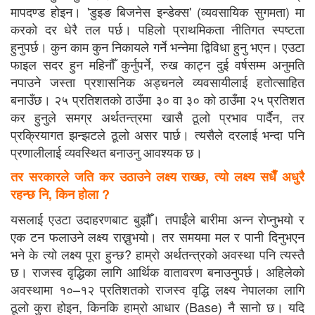
मापदण्ड होइन। 'डुइङ बिजनेस इन्डेक्स' (व्यवसायिक सुगमता) मा
करको दर धेरै तल पर्छ। पहिलो प्राथमिकता नीतिगत स्पष्टता
हुनुपर्छ। कुन काम कुन निकायले गर्ने भन्नेमा द्विविधा हुनु भएन। एउटा
फाइल सदर हुन महिनौँ कुर्नुपर्ने, रुख काट्न दुई वर्षसम्म अनुमति
नपाउने जस्ता प्रशासनिक अड्चनले व्यवसायीलाई हतोत्साहित
बनाउँछ। २५ प्रतिशतको ठाउँमा ३० वा ३० को ठाउँमा २५ प्रतिशत
कर हुनुले समग्र अर्थतन्त्रमा खासै ठूलो प्रभाव पार्दैन, तर
प्रक्रियागत झन्झटले ठूलो असर पार्छ। त्यसैले दरलाई भन्दा पनि
प्रणालीलाई व्यवस्थित बनाउनु आवश्यक छ।
तर सरकारले जति कर उठाउने लक्ष्य राख्छ, त्यो लक्ष्य सधैँ अधुरै
रहन्छ नि, किन होला ?
यसलाई एउटा उदाहरणबाट बुझौँ। तपाईंले बारीमा अन्न रोप्नुभयो र
एक टन फलाउने लक्ष्य राख्नुभयो। तर समयमा मल र पानी दिनुभएन
भने के त्यो लक्ष्य पूरा हुन्छ? हाम्रो अर्थतन्त्रको अवस्था पनि त्यस्तै
छ। राजस्व वृद्धिका लागि आर्थिक वातावरण बनाउनुपर्छ। अहिलेको
अवस्थामा १०–१२ प्रतिशतको राजस्व वृद्धि लक्ष्य नेपालका लागि
ठूलो कुरा होइन, किनकि हाम्रो आधार (Base) नै सानो छ। यदि