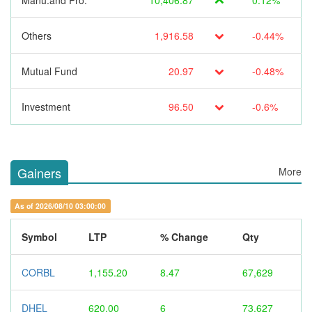
Manu.and Pro.
10,406.87
0.12%
Others
1,916.58
-0.44%
Mutual Fund
20.97
-0.48%
Investment
96.50
-0.6%
Gainers
More
As of 2026/08/10 03:00:00
Symbol
LTP
% Change
Qty
CORBL
1,155.20
8.47
67,629
DHEL
620.00
6
73,627