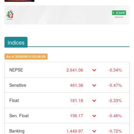
Indices
As of 2026/08/10 03:00:00
NEPSE
2,641.06
-0.34%
Sensitive
461.36
-0.47%
Float
181.18
-0.33%
Sen. Float
156.17
-0.46%
Banking
1,449.97
-0.72%