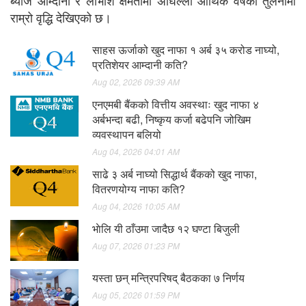
ब्याज आम्दानी र लाभांश क्षमतामा अघिल्लो आर्थिक वर्षको तुलनामा
राम्रो वृद्धि देखिएको छ।
साहस ऊर्जाको खुद नाफा १ अर्ब ३५ करोड नाघ्यो,
प्रतिशेयर आम्दानी कति?
Aug 02, 2026 09:39 AM
एनएमबी बैंकको वित्तीय अवस्थाः खुद नाफा ४
अर्बभन्दा बढी, निष्कृय कर्जा बढेपनि जोखिम
व्यवस्थापन बलियो
Aug 04, 2026 04:01 AM
साढे ३ अर्ब नाघ्यो सिद्धार्थ बैंकको खुद नाफा,
वितरणयोग्य नाफा कति?
Aug 04, 2026 10:05 AM
भाेलि यी ठाँउमा जादैछ १२ घण्टा बिजुली
Aug 07, 2026 01:23 PM
यस्ता छन् मन्त्रिपरिषद् बैठकका ७ निर्णय
Aug 05, 2026 01:59 PM