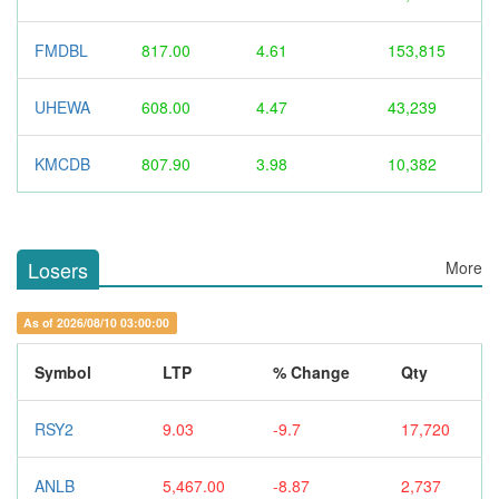
FMDBL
817.00
4.61
153,815
UHEWA
608.00
4.47
43,239
KMCDB
807.90
3.98
10,382
Losers
More
As of 2026/08/10 03:00:00
Symbol
LTP
% Change
Qty
RSY2
9.03
-9.7
17,720
ANLB
5,467.00
-8.87
2,737