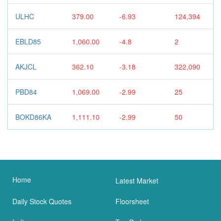
ULHC
379.00
-6.93
124,394
EBLD85
1,060.00
-4.8
2
AKJCL
362.10
-3.18
322,090
PBD84
1,069.00
-2.99
25
BOKD86KA
1,111.10
-2.99
50
Home
Latest Market
Daily Stock Quotes
Floorsheet