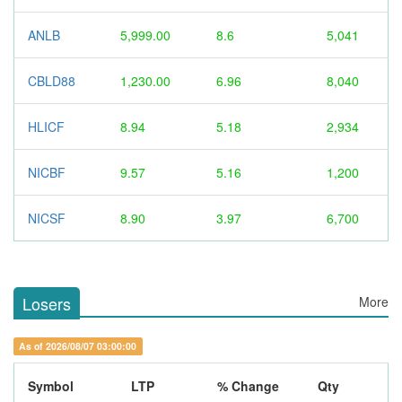
ANLB
5,999.00
8.6
5,041
CBLD88
1,230.00
6.96
8,040
HLICF
8.94
5.18
2,934
NICBF
9.57
5.16
1,200
NICSF
8.90
3.97
6,700
Losers
More
As of 2026/08/07 03:00:00
Symbol
LTP
% Change
Qty