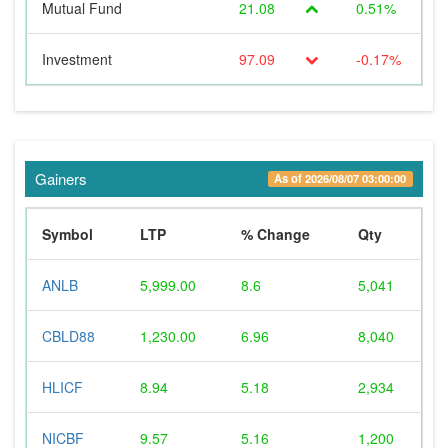
Mutual Fund
21.08
0.51%
Investment
97.09
-0.17%
Gainers
As of 2026/08/07 03:00:00
Symbol
LTP
% Change
Qty
ANLB
5,999.00
8.6
5,041
CBLD88
1,230.00
6.96
8,040
HLICF
8.94
5.18
2,934
NICBF
9.57
5.16
1,200