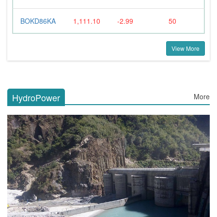
BOKD86KA
1,111.10
-2.99
50
View More
HydroPower
More