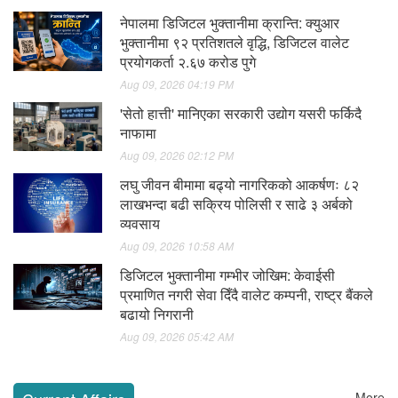
ग्यासमा कालोबजारी गर्ने कारवाहीमा, डिपो डिपोमा खटिए सादा
नेपालमा डिजिटल भुक्तानीमा क्रान्ति: क्युआर
पोसाकका प्रहरी
भुक्तानीमा ९२ प्रतिशतले वृद्धि, डिजिटल वालेट
Aug 09, 2026 11:29 AM
प्रयोगकर्ता २.६७ करोड पुगे
सुनचाँदीको मूल्यमा भारि वृद्धि
Aug 09, 2026 11:27 AM
Aug 09, 2026 04:19 PM
'सेतो हात्ती' मानिएका सरकारी उद्योग यसरी फर्किदै
वित्तीय खर्च घट्दा मकर जितमाया सुरी हाइड्रोपावरको खुद नाफा
नाफामा
बढ्यो
Aug 09, 2026 08:45 AM
Aug 09, 2026 02:12 PM
देशका केही स्थानमा भारी वर्षाको सम्भावना
लघु जीवन बीमामा बढ्यो नागरिकको आकर्षणः ८२
Aug 09, 2026 06:49 AM
लाखभन्दा बढी सक्रिय पोलिसी र साढे ३ अर्बको
व्यवसाय
Aug 09, 2026 10:58 AM
डिजिटल भुक्तानीमा गम्भीर जोखिम: केवाईसी
प्रमाणित नगरी सेवा दिँदै वालेट कम्पनी, राष्ट्र बैंकले
बढायो निगरानी
Aug 09, 2026 05:42 AM
More