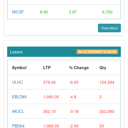
NICSF
8.90
3.97
6,700
View More
Losers
As of 2026/08/07 03:00:00
Symbol
LTP
% Change
Qty
ULHC
379.00
-6.93
124,394
EBLD85
1,060.00
-4.8
2
AKJCL
362.10
-3.18
322,090
PBD84
1,069.00
-2.99
25