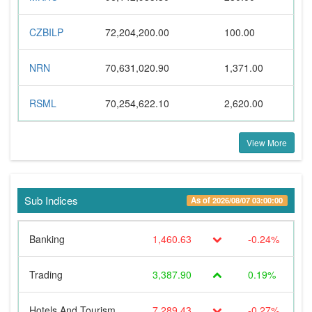
CZBILP
72,204,200.00
100.00
NRN
70,631,020.90
1,371.00
RSML
70,254,622.10
2,620.00
View More
Sub Indices
As of 2026/08/07 03:00:00
Banking
1,460.63
-0.24%
Trading
3,387.90
0.19%
Hotels And Tourism
7,289.43
-0.27%