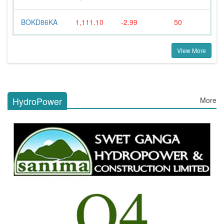
BOKD86KA
1,111.10
-2.99
50
View More
HydroPower
More