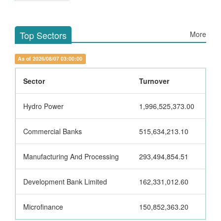
Top Sectors
More
As of 2026/08/07 03:00:00
Sector
Turnover
Hydro Power
1,996,525,373.00
Commercial Banks
515,634,213.10
Manufacturing And Processing
293,494,854.51
Development Bank Limited
162,331,012.60
Microfinance
150,852,363.20