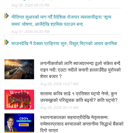
Aug 08, 2026 06:15 PM
नीतिगत सुधारको माग गर्दै वैदेशिक रोजगार व्यवसायीद्वारा ‘शून्य
समय’ घोषणा, आजैदेखि श्रमिक पठाउन बन्द
Aug 07, 2026 04:35 PM
साउनदेखि नै ठेक्का प्रक्रिया सुरु, विद्युत् मिटरको अभाव क्रमिक
रूपमा हट्दै: ऊर्जामन्त्री श्रेष्ठ
Aug 07, 2026 03:28 PM
नेप्सेसँगै घट्यो कारोबार रकम
लगानीकर्ताको लागि ब्याजदरभन्दा ठूलो संकेत बन्दै
Aug 07, 2026 03:24 PM
राइन नदी: एउटा नदीले कसरी हल्लाउँदैछ युरोपको
मोबाइल सेवाको गुणस्तर सुधार्न प्राधिकरणको ८ बुँदे निर्देशन
शेयर बजार ?
Aug 07, 2026 03:33 PM
Aug 08, 2026 10:27 AM
सातामा करिब साढे १ प्रतिशत घट्यो नेप्से, कुन
एनएमबि सरल बचत फण्ड–इले इकाईधनीलाई प्रतिफल दिने
उपसमूहको परिसूचक कति बढ्यो? कति घट्यो?
Aug 07, 2026 02:33 PM
Aug 08, 2026 05:13 AM
भाेलि यी ठाँउमा जादैछ १२ घण्टा बिजुली
Aug 07, 2026 01:23 PM
स्थापनाकालका सहयात्रीदेखि नेतृत्वसम्म:
रामेश्वरप्रसाद बस्यालको कप्तानीमा सिद्धार्थ बैंकको
दिगो यात्रा