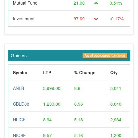
Mutual Fund
21.08
0.51%
Investment
97.09
-0.17%
Gainers
As of 2026/08/07 03:00:00
Symbol
LTP
% Change
Qty
ANLB
5,999.00
8.6
5,041
CBLD88
1,230.00
6.96
8,040
HLICF
8.94
5.18
2,934
NICBF
9.57
5.16
1,200