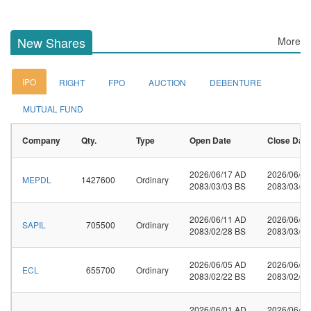
New Shares
More
IPO
RIGHT
FPO
AUCTION
DEBENTURE
MUTUAL FUND
Company
Qty.
Type
Open Date
Close Date
2026/06/17 AD
2026/06/2
MEPDL
1427600
Ordinary
2083/03/03 BS
2083/03/08
2026/06/11 AD
2026/06/1
SAPIL
705500
Ordinary
2083/02/28 BS
2083/03/02
2026/06/05 AD
2026/06/1
ECL
655700
Ordinary
2083/02/22 BS
2083/02/27
2026/06/01 AD
2026/06/0