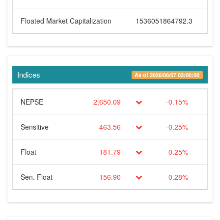
Floated Market Capitalization
1536051864792.3
Indices
As of 2026/08/07 03:00:00
NEPSE
2,650.09
-0.15%
Sensitive
463.56
-0.25%
Float
181.79
-0.25%
Sen. Float
156.90
-0.28%