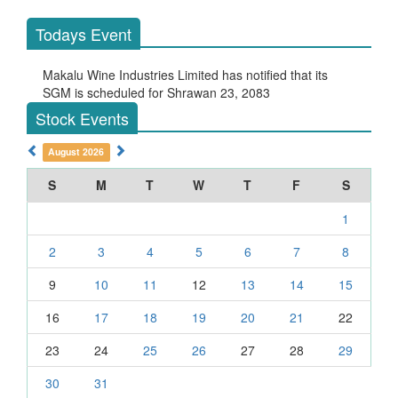
Todays Event
Makalu Wine Industries Limited has notified that its
Ma
SGM is scheduled for Shrawan 23, 2083
SG
Stock Events
August 2026
S
M
T
W
T
F
S
1
2
3
4
5
6
7
8
9
10
11
12
13
14
15
16
17
18
19
20
21
22
23
24
25
26
27
28
29
30
31