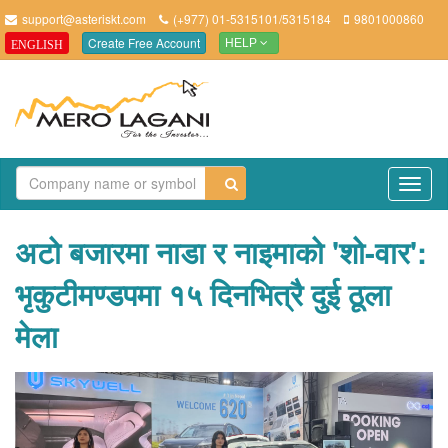
support@asteriskt.com
(+977) 01-5315101/5315184
9801000860
Create Free Account
ENGLISH
HELP
TO
NAV
अटो बजारमा नाडा र नाइमाको 'शो-वार':
भृकुटीमण्डपमा १५ दिनभित्रै दुई ठूला
मेला