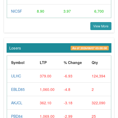
NICSF
8.90
3.97
6,700
View More
Losers
As of 2026/08/07 03:00:00
Symbol
LTP
% Change
Qty
ULHC
379.00
-6.93
124,394
EBLD85
1,060.00
-4.8
2
AKJCL
362.10
-3.18
322,090
PBD84
1,069.00
-2.99
25