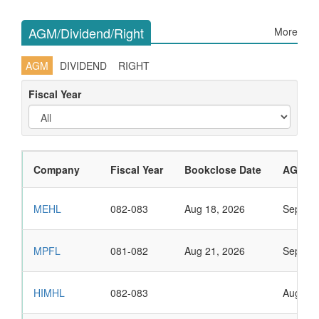
AGM/Dividend/Right
More
AGM
DIVIDEND
RIGHT
Fiscal Year
Company
Fiscal Year
Bookclose Date
AGM Da
MEHL
082-083
Aug 18, 2026
Sep 02,
MPFL
081-082
Aug 21, 2026
Sep 01,
HIMHL
082-083
Aug 31,