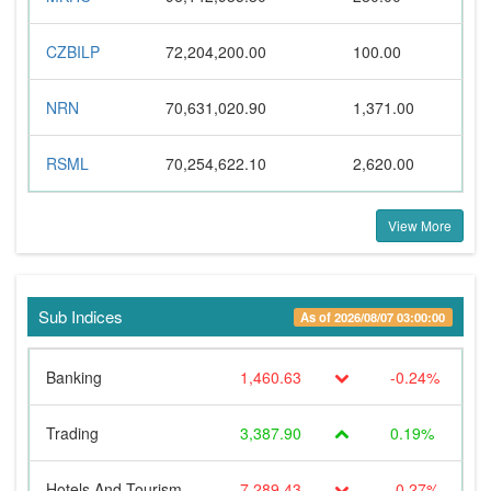
CZBILP
72,204,200.00
100.00
NRN
70,631,020.90
1,371.00
RSML
70,254,622.10
2,620.00
View More
Sub Indices
As of 2026/08/07 03:00:00
Banking
1,460.63
-0.24%
Trading
3,387.90
0.19%
Hotels And Tourism
7,289.43
-0.27%