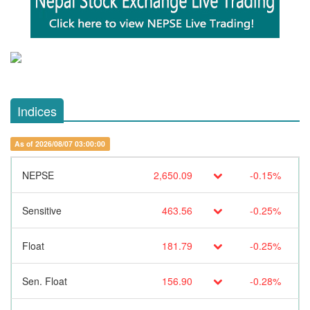
Indices
As of 2026/08/07 03:00:00
NEPSE
2,650.09
-0.15%
Sensitive
463.56
-0.25%
Float
181.79
-0.25%
Sen. Float
156.90
-0.28%