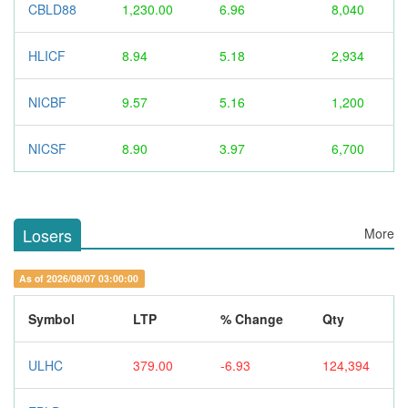
CBLD88
1,230.00
6.96
8,040
HLICF
8.94
5.18
2,934
NICBF
9.57
5.16
1,200
NICSF
8.90
3.97
6,700
Losers
More
As of 2026/08/07 03:00:00
Symbol
LTP
% Change
Qty
ULHC
379.00
-6.93
124,394