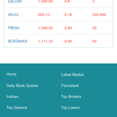
EBLD85
1,060.00
-4.8
2
AKJCL
362.10
-3.18
322,090
PBD84
1,069.00
-2.99
25
BOKD86KA
1,111.10
-2.99
50
Home
Latest Market
Daily Stock Quotes
Floorsheet
Indices
Top Brokers
Top Gainers
Top Losers