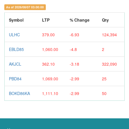
As of 2026/08/07 03:00:00
Symbol
LTP
% Change
Qty
ULHC
379.00
-6.93
124,394
EBLD85
1,060.00
-4.8
2
AKJCL
362.10
-3.18
322,090
PBD84
1,069.00
-2.99
25
BOKD86KA
1,111.10
-2.99
50