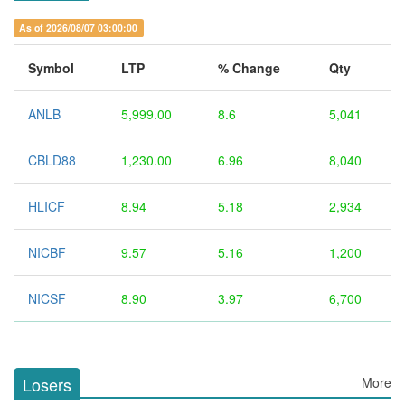
As of 2026/08/07 03:00:00
Symbol
LTP
% Change
Qty
ANLB
5,999.00
8.6
5,041
CBLD88
1,230.00
6.96
8,040
HLICF
8.94
5.18
2,934
NICBF
9.57
5.16
1,200
NICSF
8.90
3.97
6,700
Losers
More