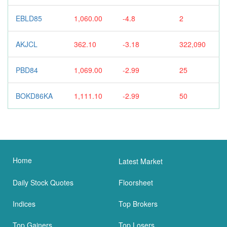
EBLD85
1,060.00
-4.8
2
AKJCL
362.10
-3.18
322,090
PBD84
1,069.00
-2.99
25
BOKD86KA
1,111.10
-2.99
50
Home
Latest Market
Daily Stock Quotes
Floorsheet
Indices
Top Brokers
Top Gainers
Top Losers