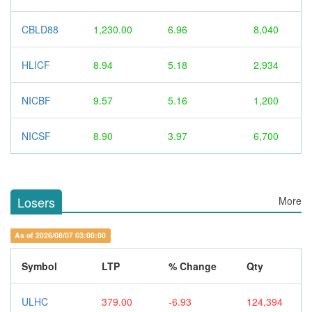
CBLD88
1,230.00
6.96
8,040
HLICF
8.94
5.18
2,934
NICBF
9.57
5.16
1,200
NICSF
8.90
3.97
6,700
Losers
More
As of 2026/08/07 03:00:00
Symbol
LTP
% Change
Qty
ULHC
379.00
-6.93
124,394