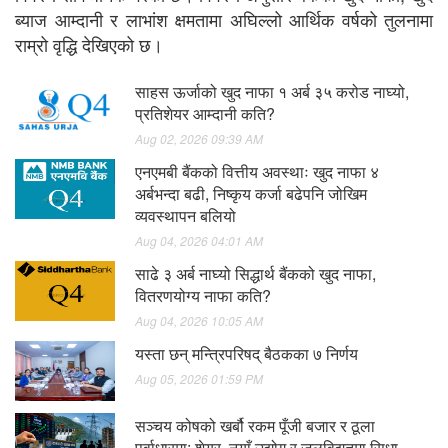
ब्याज आम्दानी र लाभांश क्षमतामा अघिल्लो आर्थिक वर्षको तुलनामा
राम्रो वृद्धि देखिएको छ।
साहस ऊर्जाको खुद नाफा १ अर्ब ३५ करोड नाघ्यो,
प्रतिशेयर आम्दानी कति?
Aug 02, 2026 09:39 AM
एनएमबी बैंकको वित्तीय अवस्थाः खुद नाफा ४
अर्बभन्दा बढी, निष्कृय कर्जा बढेपनि जोखिम
व्यवस्थापन बलियो
Aug 04, 2026 04:01 AM
साढे ३ अर्ब नाघ्यो सिद्धार्थ बैंकको खुद नाफा,
वितरणयोग्य नाफा कति?
Aug 04, 2026 10:05 AM
यस्ता छन् मन्त्रिपरिषद् बैठकका ७ निर्णय
Aug 05, 2026 01:59 PM
सञ्चय कोषको खर्बौ रकम पूँजी बजार र ठूला
पूर्वाधारमा: शेयर, नयाँ उद्योग र जलविद्युतमा सिधा