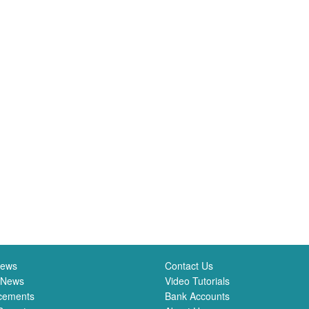
News
Contact Us
 News
Video Tutorials
cements
Bank Accounts