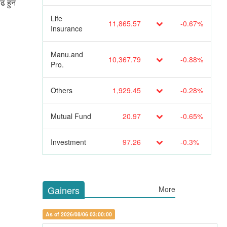
ढ हुन
Life
11,865.57
-0.67%
Insurance
Manu.and
10,367.79
-0.88%
Pro.
Others
1,929.45
-0.28%
Mutual Fund
20.97
-0.65%
Investment
97.26
-0.3%
Gainers
More
As of 2026/08/06 03:00:00