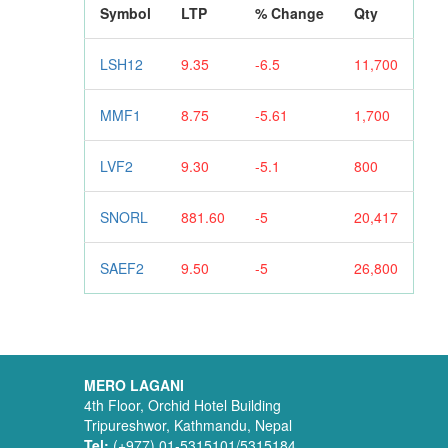
Symbol
LTP
% Change
Qty
LSH12
9.35
-6.5
11,700
MMF1
8.75
-5.61
1,700
LVF2
9.30
-5.1
800
SNORL
881.60
-5
20,417
SAEF2
9.50
-5
26,800
MERO LAGANI
4th Floor, Orchid Hotel Building
Tripureshwor, Kathmandu, Nepal
Tel:
(+977) 01-5315101/5315184