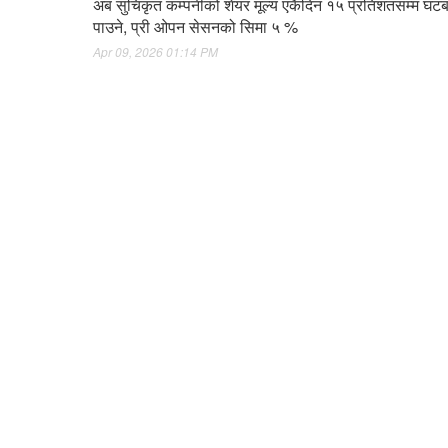
अब सुचिकृत कम्पनीको शेयर मूल्य एकैदिन १५ प्रतिशतसम्म घटब
पाउने, प्री ओपन सेसनको सिमा ५ %
Apr 09, 2026 01:14 PM