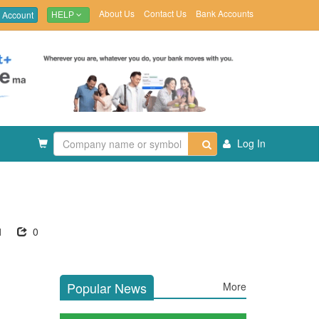
About Us
Contact Us
Bank Accounts
 Account
HELP
Log In
1
0
Popular News
More