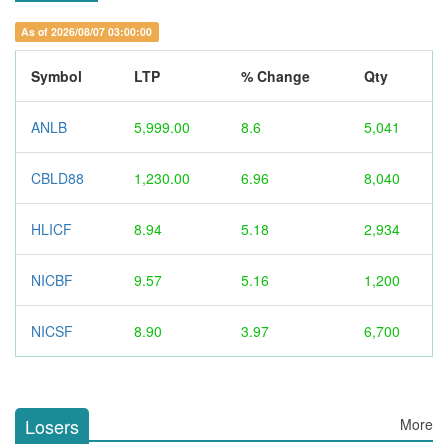
As of 2026/08/07 03:00:00
Symbol
LTP
% Change
Qty
ANLB
5,999.00
8.6
5,041
CBLD88
1,230.00
6.96
8,040
HLICF
8.94
5.18
2,934
NICBF
9.57
5.16
1,200
NICSF
8.90
3.97
6,700
Losers
More