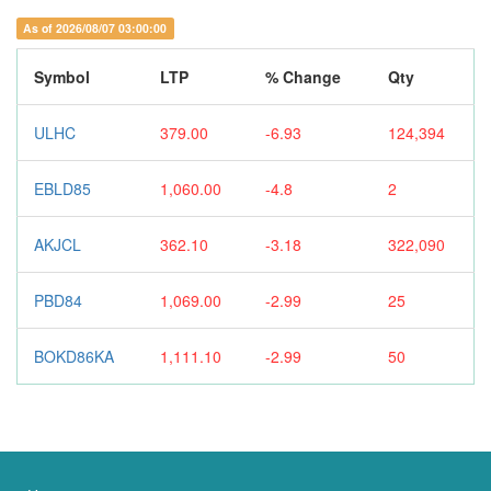
As of 2026/08/07 03:00:00
Symbol
LTP
% Change
Qty
ULHC
379.00
-6.93
124,394
EBLD85
1,060.00
-4.8
2
AKJCL
362.10
-3.18
322,090
PBD84
1,069.00
-2.99
25
BOKD86KA
1,111.10
-2.99
50