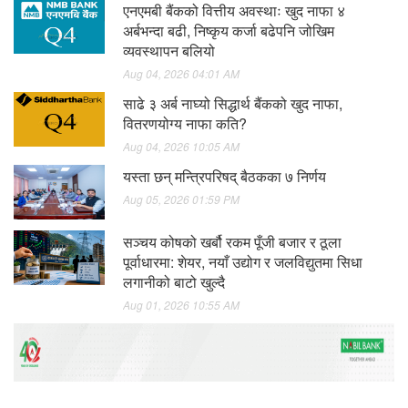
एनएमबी बैंकको वित्तीय अवस्थाः खुद नाफा ४
अर्बभन्दा बढी, निष्कृय कर्जा बढेपनि जोखिम
व्यवस्थापन बलियो
Aug 04, 2026 04:01 AM
साढे ३ अर्ब नाघ्यो सिद्धार्थ बैंकको खुद नाफा,
वितरणयोग्य नाफा कति?
Aug 04, 2026 10:05 AM
यस्ता छन् मन्त्रिपरिषद् बैठकका ७ निर्णय
Aug 05, 2026 01:59 PM
सञ्चय कोषको खर्बौ रकम पूँजी बजार र ठूला
पूर्वाधारमा: शेयर, नयाँ उद्योग र जलविद्युतमा सिधा
लगानीको बाटो खुल्दै
Aug 01, 2026 10:55 AM