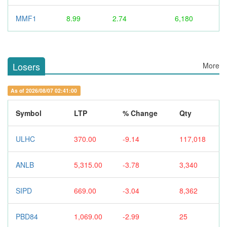
MMF1
8.99
2.74
6,180
Losers
More
As of 2026/08/07 02:41:00
Symbol
LTP
% Change
Qty
ULHC
370.00
-9.14
117,018
ANLB
5,315.00
-3.78
3,340
SIPD
669.00
-3.04
8,362
PBD84
1,069.00
-2.99
25