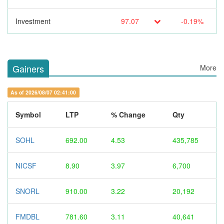
Investment
97.07
-0.19%
Gainers
More
As of 2026/08/07 02:41:00
Symbol
LTP
% Change
Qty
SOHL
692.00
4.53
435,785
NICSF
8.90
3.97
6,700
SNORL
910.00
3.22
20,192
FMDBL
781.60
3.11
40,641