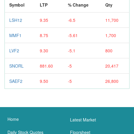
Symbol
LTP
% Change
Qty
LSH12
9.35
-6.5
11,700
MMF1
8.75
-5.61
1,700
LVF2
9.30
-5.1
800
SNORL
881.60
-5
20,417
SAEF2
9.50
-5
26,800
Home
Latest Market
Daily Stock Quotes
Floorsheet