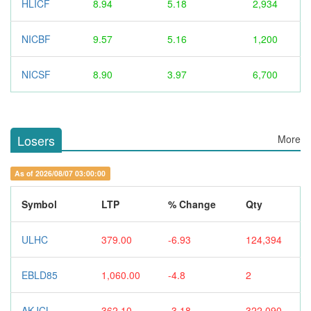
HLICF
8.94
5.18
2,934
NICBF
9.57
5.16
1,200
NICSF
8.90
3.97
6,700
Losers
More
As of 2026/08/07 03:00:00
Symbol
LTP
% Change
Qty
ULHC
379.00
-6.93
124,394
EBLD85
1,060.00
-4.8
2
AKJCL
362.10
-3.18
322,090