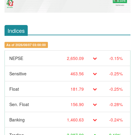
Indices
As of 2026/08/07 03:00:00
NEPSE
2,650.09
-0.15%
Sensitive
463.56
-0.25%
Float
181.79
-0.25%
Sen. Float
156.90
-0.28%
Banking
1,460.63
-0.24%