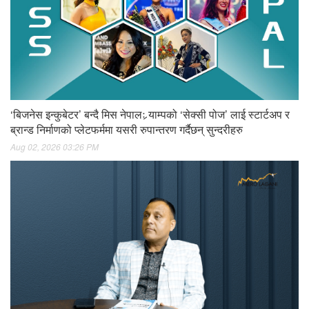
‘बिजनेस इन्कुबेटर’ बन्दै मिस नेपालः र्‍याम्पको ‘सेक्सी पोज’ लाई स्टार्टअप र
ब्रान्ड निर्माणको प्लेटफर्ममा यसरी रुपान्तरण गर्दैछन् सुन्दरीहरु
Aug 02, 2026 03:26 PM