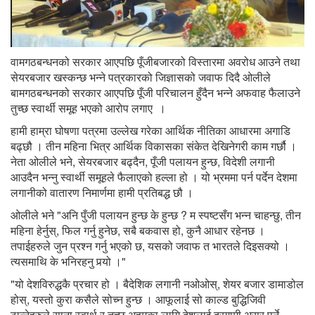
वामगठबन्धनको सरकार आएपछि पूँजीबजारको विस्तारमा अवरोध आउने तथा
सेयरबजार खस्कन्छ भन्ने पत्रकारको जिज्ञासको जवाफ दिदै ओलीले
बामगठबन्धनको सरकार आएपछि पूँजी परिचालन हुँदैन भन्ने अफवाह फैलाउने
तुच्छ स्वार्थी समूह भएको आरोप लगाए ।
हामी हाम्रा घोषणा पत्रमा उल्लेख गरेका आर्थिक नीतिका आधारमा अगाडि
बढ्छौ । तीन महिना भित्र आर्थिक विकासका संकेत देखिनेगरी काम गर्छौ ।
नेता ओलीले भने, सेयरबजार बढ्दैन, पूँजी पलायन हुन्छ, विदेशी लगानी
आउदैन भन्नु स्वार्थी समूहले फैलाएको हल्ला हो । यो भ्रममा पर्न पर्देन देशमा
लगानीको वातारण निमार्णमा हामी प्रतिबद्ध छौ ।
ओलीले भने "अनि पुँजी पलायन हुन्छ के हुन्छ ? म स्पष्टसँग भन्न चाहन्छु, तीन
महिना हेर्नुस्, फिल गर्नु हुनेछ, सबै बकवास हो, कुनै आधार रहेनछ ।
तपाईहरुले जुन प्रश्न गर्नु भएको छ, यसको जवाफ त भारतले दिइसक्यो ।
त्यसमाथि के भनिरहनु पर्‍यो ।"
"यो देशविरुद्धकै प्रचार हो । बैदेशिक लगानी नओओस्, शेयर बजार डामाडोल
होस्, यस्तो कुरा कसैले सोच्न हुन्छ । आफूलाई सो काल्ड बुद्धिजिवी
ठान्नेहरुले साना स्वार्थ र तुच्छ अहमका लागि देशलाई दुरगामी असर पर्ने