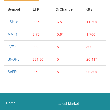
Symbol
LTP
% Change
Qty
LSH12
9.35
-6.5
11,700
MMF1
8.75
-5.61
1,700
LVF2
9.30
-5.1
800
SNORL
881.60
-5
20,417
SAEF2
9.50
-5
26,800
Home
Latest Market