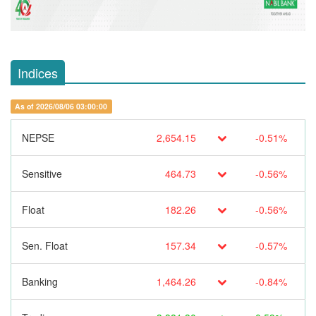
Indices
As of 2026/08/06 03:00:00
NEPSE
2,654.15
-0.51%
Sensitive
464.73
-0.56%
Float
182.26
-0.56%
Sen. Float
157.34
-0.57%
Banking
1,464.26
-0.84%