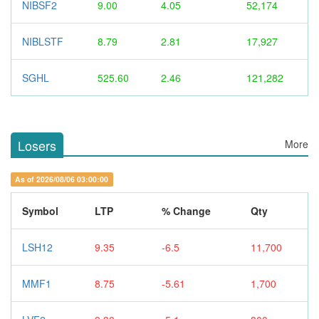
NIBSF2
9.00
4.05
52,174
NIBLSTF
8.79
2.81
17,927
SGHL
525.60
2.46
121,282
Losers
More
As of 2026/08/06 03:00:00
Symbol
LTP
% Change
Qty
LSH12
9.35
-6.5
11,700
MMF1
8.75
-5.61
1,700