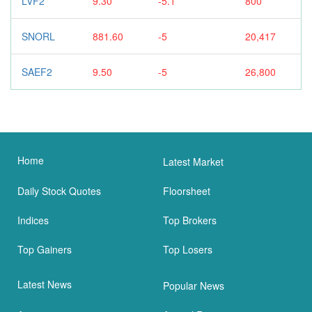
LVF2
9.30
-5.1
800
SNORL
881.60
-5
20,417
SAEF2
9.50
-5
26,800
Home
Latest Market
Daily Stock Quotes
Floorsheet
Indices
Top Brokers
Top Gainers
Top Losers
Latest News
Popular News