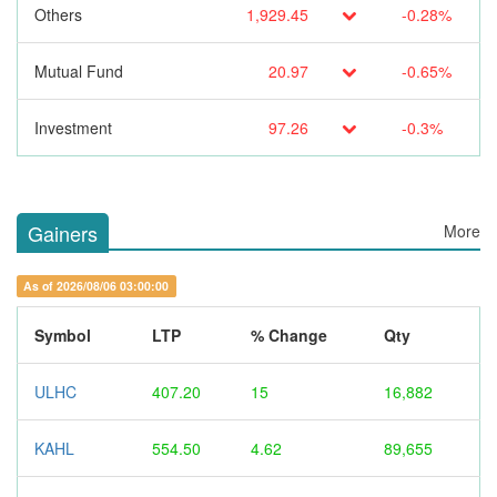
Others
1,929.45
-0.28%
Mutual Fund
20.97
-0.65%
Investment
97.26
-0.3%
Gainers
More
As of 2026/08/06 03:00:00
Symbol
LTP
% Change
Qty
ULHC
407.20
15
16,882
KAHL
554.50
4.62
89,655