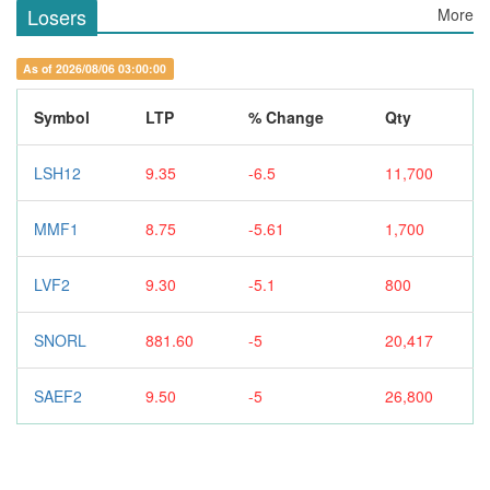
Losers
More
As of 2026/08/06 03:00:00
Symbol
LTP
% Change
Qty
LSH12
9.35
-6.5
11,700
MMF1
8.75
-5.61
1,700
LVF2
9.30
-5.1
800
SNORL
881.60
-5
20,417
SAEF2
9.50
-5
26,800