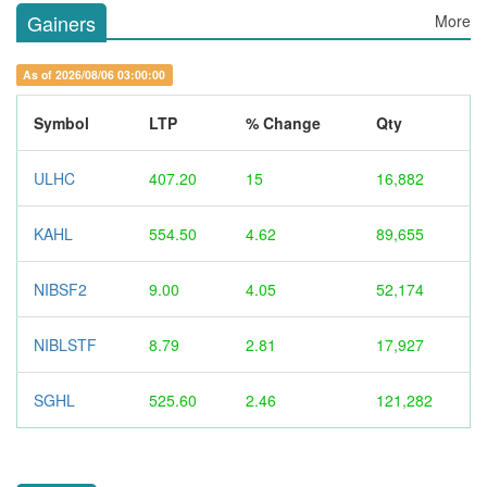
Gainers
More
As of 2026/08/06 03:00:00
Symbol
LTP
% Change
Qty
ULHC
407.20
15
16,882
KAHL
554.50
4.62
89,655
NIBSF2
9.00
4.05
52,174
NIBLSTF
8.79
2.81
17,927
SGHL
525.60
2.46
121,282