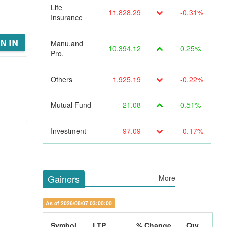
Life
11,828.29
-0.31%
Insurance
N IN
Manu.and
10,394.12
0.25%
Pro.
Others
1,925.19
-0.22%
Mutual Fund
21.08
0.51%
Investment
97.09
-0.17%
Gainers
More
As of 2026/08/07 03:00:00
Symbol
LTP
% Change
Qty