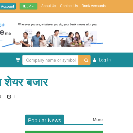
About Us
Contact Us
Bank Accounts
 Account
HELP
Log In
 त शेयर बजार
0
1
Popular News
More