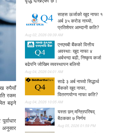
वृद्धि देखिएको छ।
साहस ऊर्जाको खुद नाफा १
अर्ब ३५ करोड नाघ्यो,
प्रतिशेयर आम्दानी कति?
Aug 02, 2026 09:39 AM
एनएमबी बैंकको वित्तीय
अवस्थाः खुद नाफा ४
अर्बभन्दा बढी, निष्कृय कर्जा
बढेपनि जोखिम व्यवस्थापन बलियो
Aug 04, 2026 04:01 AM
साढे ३ अर्ब नाघ्यो सिद्धार्थ
 रुपैयाँ
बैंकको खुद नाफा,
वितरणयोग्य नाफा कति?
ँ जति रकम
ेत बढ्ने
Aug 04, 2026 10:05 AM
यस्ता छन् मन्त्रिपरिषद्
बैठकका ७ निर्णय
पूर्वाधार
Aug 05, 2026 01:59 PM
का अनुसार