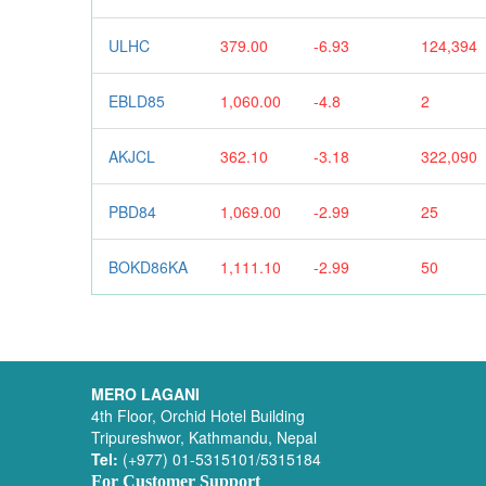
ULHC
379.00
-6.93
124,394
EBLD85
1,060.00
-4.8
2
AKJCL
362.10
-3.18
322,090
PBD84
1,069.00
-2.99
25
BOKD86KA
1,111.10
-2.99
50
MERO LAGANI
4th Floor, Orchid Hotel Building
Tripureshwor, Kathmandu, Nepal
Tel:
(+977) 01-5315101/5315184
For Customer Support