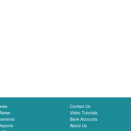
News
Contact Us
 News
Video Tutorials
cements
Bank Accounts
Reports
About Us