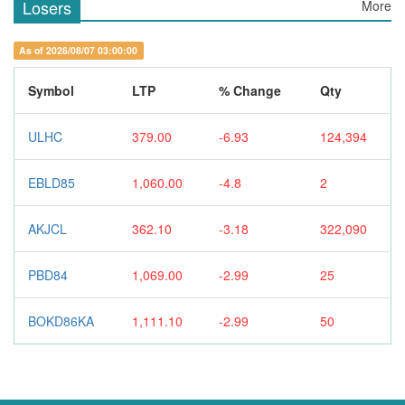
Losers
More
As of 2026/08/07 03:00:00
Symbol
LTP
% Change
Qty
ULHC
379.00
-6.93
124,394
EBLD85
1,060.00
-4.8
2
AKJCL
362.10
-3.18
322,090
PBD84
1,069.00
-2.99
25
BOKD86KA
1,111.10
-2.99
50