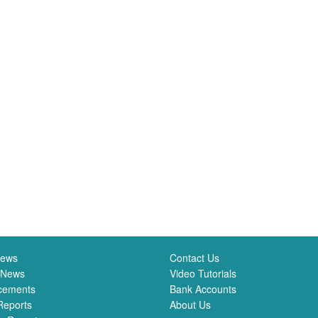
News
Contact Us
 News
Video Tutorials
cements
Bank Accounts
Reports
About Us