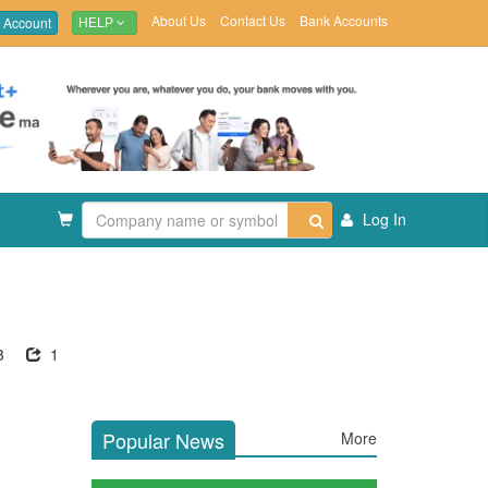
About Us
Contact Us
Bank Accounts
 Account
HELP
Log In
3
1
Popular News
More