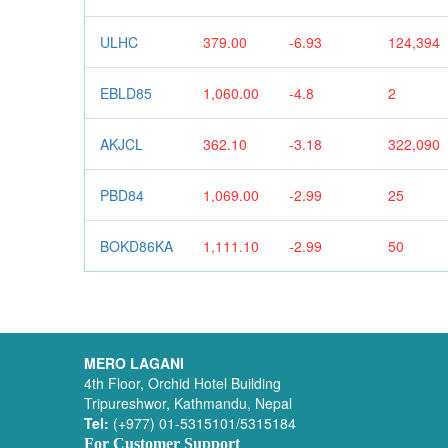
ULHC
379.00
-6.93
124,394
EBLD85
1,060.00
-4.8
2
AKJCL
362.10
-3.18
322,090
PBD84
1,069.00
-2.99
25
BOKD86KA
1,111.10
-2.99
50
MERO LAGANI
4th Floor, Orchid Hotel Building
Tripureshwor, Kathmandu, Nepal
Tel:
(+977) 01-5315101/5315184
For Customer Support