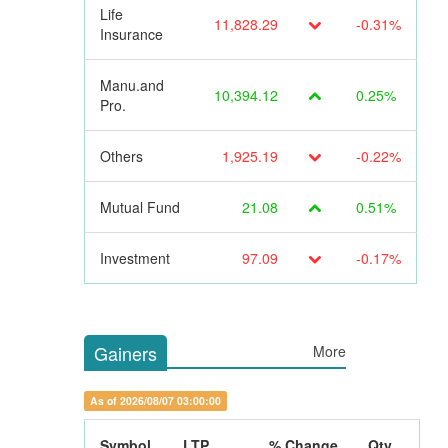
Life
11,828.29
-0.31%
Insurance
Manu.and
10,394.12
0.25%
Pro.
Others
1,925.19
-0.22%
Mutual Fund
21.08
0.51%
Investment
97.09
-0.17%
Gainers
More
As of 2026/08/07 03:00:00
Symbol
LTP
% Change
Qty