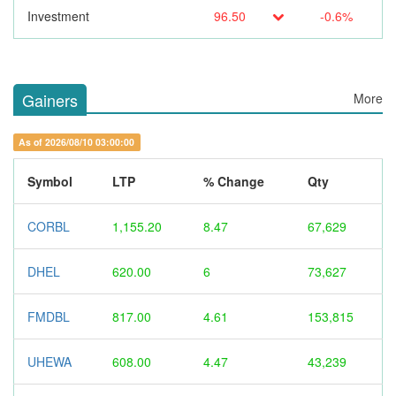
Investment
96.50
-0.6%
Gainers
More
As of 2026/08/10 03:00:00
Symbol
LTP
% Change
Qty
CORBL
1,155.20
8.47
67,629
DHEL
620.00
6
73,627
FMDBL
817.00
4.61
153,815
UHEWA
608.00
4.47
43,239