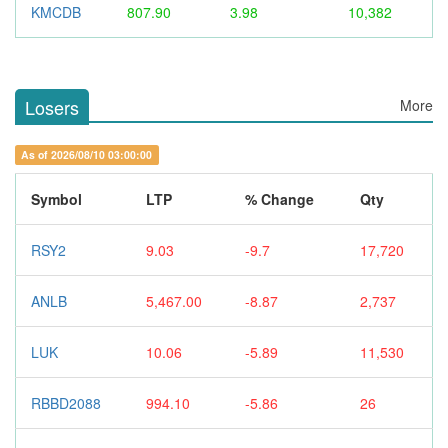
KMCDB
807.90
3.98
10,382
Losers
More
As of 2026/08/10 03:00:00
Symbol
LTP
% Change
Qty
RSY2
9.03
-9.7
17,720
ANLB
5,467.00
-8.87
2,737
LUK
10.06
-5.89
11,530
RBBD2088
994.10
-5.86
26