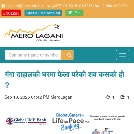
support@asteriskt.com
(+977) 01-5315101/5315184
9801000860
Create Free Account
ENGLISH
HELP
TO
NAV
गंगा दाहालको घरमा फेला परेकाे शव कसकाे हाे
?
Sep 10, 2025 01:42 PM
MeroLagani
1
1