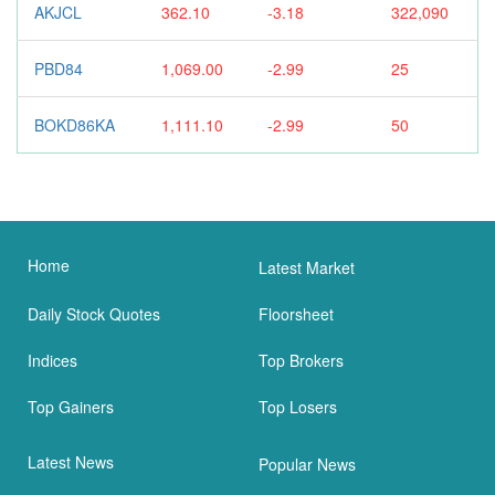
AKJCL
362.10
-3.18
322,090
PBD84
1,069.00
-2.99
25
BOKD86KA
1,111.10
-2.99
50
Home
Latest Market
Daily Stock Quotes
Floorsheet
Indices
Top Brokers
Top Gainers
Top Losers
Latest News
Popular News