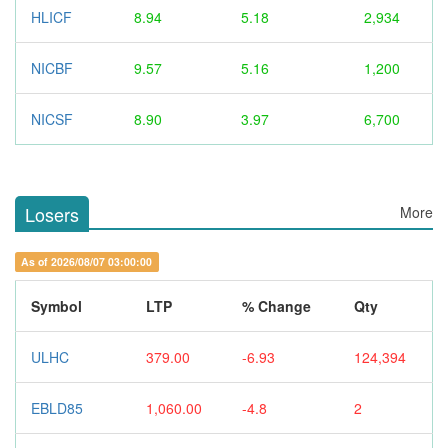
HLICF
8.94
5.18
2,934
NICBF
9.57
5.16
1,200
NICSF
8.90
3.97
6,700
Losers
More
As of 2026/08/07 03:00:00
Symbol
LTP
% Change
Qty
ULHC
379.00
-6.93
124,394
EBLD85
1,060.00
-4.8
2