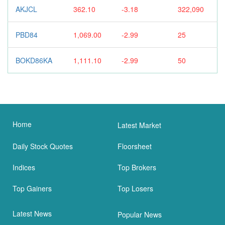
AKJCL
362.10
-3.18
322,090
PBD84
1,069.00
-2.99
25
BOKD86KA
1,111.10
-2.99
50
Home
Latest Market
Daily Stock Quotes
Floorsheet
Indices
Top Brokers
Top Gainers
Top Losers
Latest News
Popular News