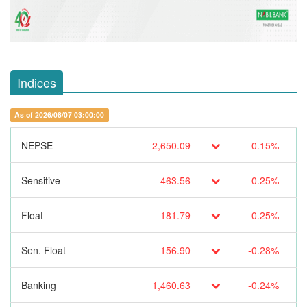
Indices
As of 2026/08/07 03:00:00
NEPSE
2,650.09
-0.15%
Sensitive
463.56
-0.25%
Float
181.79
-0.25%
Sen. Float
156.90
-0.28%
Banking
1,460.63
-0.24%