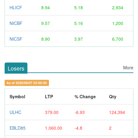
HLICF
8.94
5.18
2,934
NICBF
9.57
5.16
1,200
NICSF
8.90
3.97
6,700
Losers
More
As of 2026/08/07 03:00:00
Symbol
LTP
% Change
Qty
ULHC
379.00
-6.93
124,394
EBLD85
1,060.00
-4.8
2