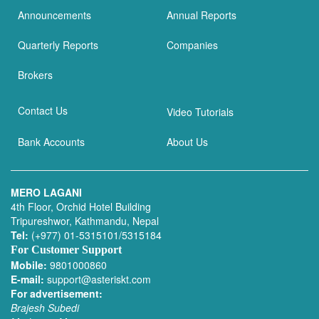
Announcements
Annual Reports
Quarterly Reports
Companies
Brokers
Contact Us
Video Tutorials
Bank Accounts
About Us
MERO LAGANI
4th Floor, Orchid Hotel Building
Tripureshwor, Kathmandu, Nepal
Tel:
(+977) 01-5315101/5315184
For Customer Support
Mobile:
9801000860
E-mail:
support@asteriskt.com
For advertisement:
Brajesh Subedi