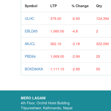
Symbol
LTP
% Change
Qty
ULHC
379.00
-6.93
124,394
EBLD85
1,060.00
-4.8
2
AKJCL
362.10
-3.18
322,090
PBD84
1,069.00
-2.99
25
BOKD86KA
1,111.10
-2.99
50
MERO LAGANI
4th Floor, Orchid Hotel Building
Tripureshwor, Kathmandu, Nepal