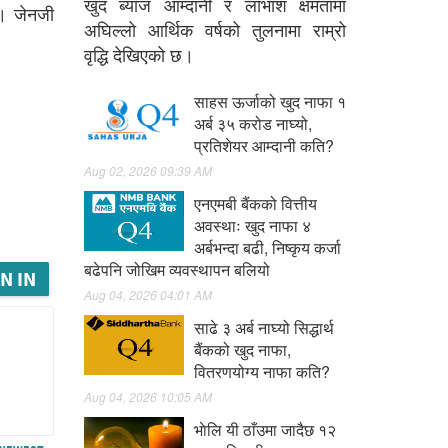
खुद ब्याज आम्दानी र लाभांश क्षमतामा
ो। जेनजी
अघिल्लो आर्थिक वर्षको तुलनामा राम्रो
वृद्धि देखिएको छ।
साहस ऊर्जाको खुद नाफा १
अर्ब ३५ करोड नाघ्यो,
प्रतिशेयर आम्दानी कति?
Aug 02, 2026 09:39 AM
एनएमबी बैंकको वित्तीय
अवस्थाः खुद नाफा ४
अर्बभन्दा बढी, निष्कृय कर्जा
बढेपनि जोखिम व्यवस्थापन बलियो
N IN
Aug 04, 2026 04:01 AM
साढे ३ अर्ब नाघ्यो सिद्धार्थ
बैंकको खुद नाफा,
वितरणयोग्य नाफा कति?
Aug 04, 2026 10:05 AM
भाेलि यी ठाँउमा जादैछ १२