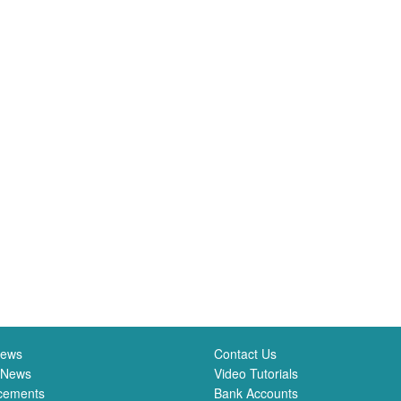
News
Contact Us
 News
Video Tutorials
cements
Bank Accounts