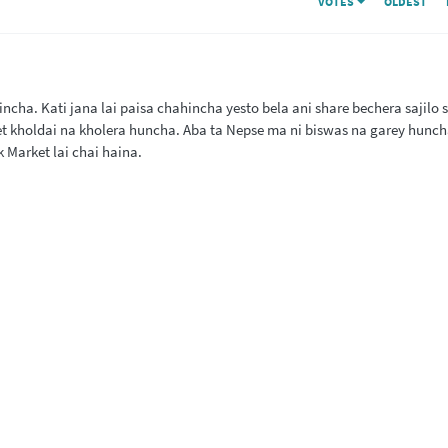
VOTES
OLDEST
ncha. Kati jana lai paisa chahincha yesto bela ani share bechera sajilo
et kholdai na kholera huncha. Aba ta Nepse ma ni biswas na garey hunch
k Market lai chai haina.