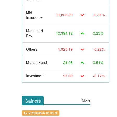
Life
11,828.29
-0.31%
Insurance
Manu.and
10,394.12
0.25%
Pro.
Others
1,925.19
-0.22%
Mutual Fund
21.08
0.51%
Investment
97.09
-0.17%
Gainers
More
As of 2026/08/07 03:00:00