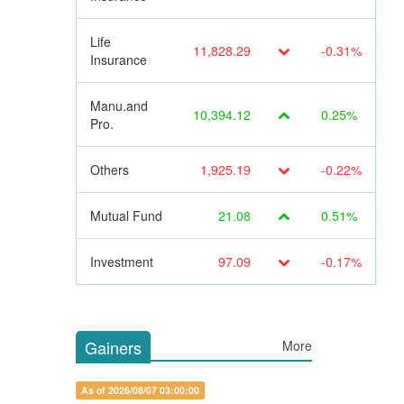
Life
11,828.29
-0.31%
Insurance
Manu.and
10,394.12
0.25%
Pro.
Others
1,925.19
-0.22%
Mutual Fund
21.08
0.51%
Investment
97.09
-0.17%
Gainers
More
As of 2026/08/07 03:00:00