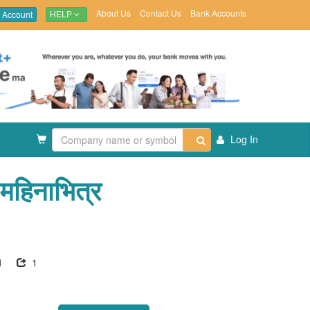
About Us
Contact Us
Bank Accounts
 Account
HELP
Log In
 महिनाभित्र
1
1