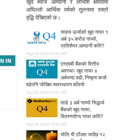
खुद ब्याज आम्दानी र लाभांश क्षमतामा
अघिल्लो आर्थिक वर्षको तुलनामा राम्रो
वृद्धि देखिएको छ।
साहस ऊर्जाको खुद नाफा १
अर्ब ३५ करोड नाघ्यो,
प्रतिशेयर आम्दानी कति?
Aug 02, 2026 09:39 AM
N IN
एनएमबी बैंकको वित्तीय
अवस्थाः खुद नाफा ४
अर्बभन्दा बढी, निष्कृय कर्जा
बढेपनि जोखिम व्यवस्थापन बलियो
Aug 04, 2026 04:01 AM
साढे ३ अर्ब नाघ्यो सिद्धार्थ
बैंकको खुद नाफा,
वितरणयोग्य नाफा कति?
Aug 04, 2026 10:05 AM
भाेलि यी ठाँउमा जादैछ १२