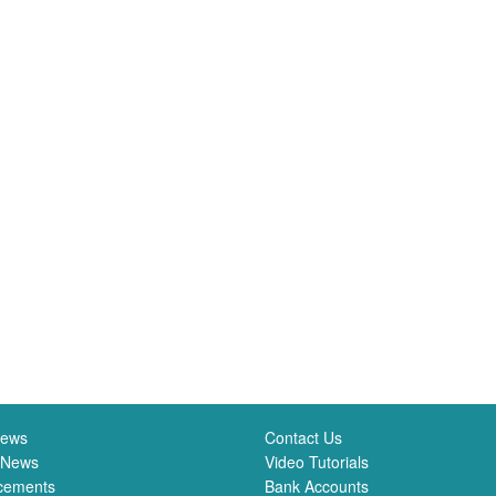
News
Contact Us
 News
Video Tutorials
cements
Bank Accounts