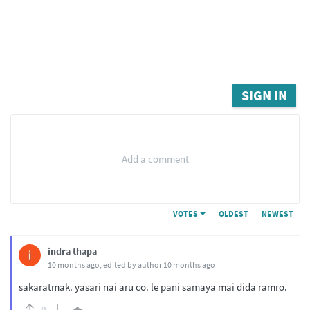
SIGN IN
Add a comment
VOTES
OLDEST
NEWEST
indra thapa
10 months ago
, edited by author
10 months ago
sakaratmak. yasari nai aru co. le pani samaya mai dida ramro.
0