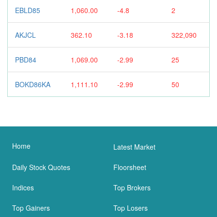
EBLD85
1,060.00
-4.8
2
AKJCL
362.10
-3.18
322,090
PBD84
1,069.00
-2.99
25
BOKD86KA
1,111.10
-2.99
50
Home
Latest Market
Daily Stock Quotes
Floorsheet
Indices
Top Brokers
Top Gainers
Top Losers