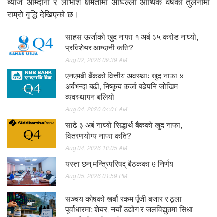
ब्याज आम्दानी र लाभांश क्षमतामा अघिल्लो आर्थिक वर्षको तुलनामा
राम्रो वृद्धि देखिएको छ।
साहस ऊर्जाको खुद नाफा १ अर्ब ३५ करोड नाघ्यो,
प्रतिशेयर आम्दानी कति?
Aug 02, 2026 09:39 AM
एनएमबी बैंकको वित्तीय अवस्थाः खुद नाफा ४
अर्बभन्दा बढी, निष्कृय कर्जा बढेपनि जोखिम
व्यवस्थापन बलियो
Aug 04, 2026 04:01 AM
साढे ३ अर्ब नाघ्यो सिद्धार्थ बैंकको खुद नाफा,
वितरणयोग्य नाफा कति?
Aug 04, 2026 10:05 AM
यस्ता छन् मन्त्रिपरिषद् बैठकका ७ निर्णय
Aug 05, 2026 01:59 PM
सञ्चय कोषको खर्बौ रकम पूँजी बजार र ठूला
पूर्वाधारमा: शेयर, नयाँ उद्योग र जलविद्युतमा सिधा