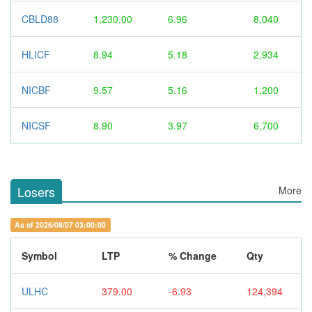
CBLD88
1,230.00
6.96
8,040
HLICF
8.94
5.18
2,934
NICBF
9.57
5.16
1,200
NICSF
8.90
3.97
6,700
Losers
More
As of 2026/08/07 03:00:00
Symbol
LTP
% Change
Qty
ULHC
379.00
-6.93
124,394