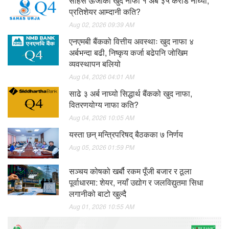
साहस ऊर्जाको खुद नाफा १ अर्ब ३५ करोड नाघ्यो,
प्रतिशेयर आम्दानी कति?
Aug 02, 2026 09:39 AM
एनएमबी बैंकको वित्तीय अवस्थाः खुद नाफा ४
अर्बभन्दा बढी, निष्कृय कर्जा बढेपनि जोखिम
व्यवस्थापन बलियो
Aug 04, 2026 04:01 AM
साढे ३ अर्ब नाघ्यो सिद्धार्थ बैंकको खुद नाफा,
वितरणयोग्य नाफा कति?
Aug 04, 2026 10:05 AM
यस्ता छन् मन्त्रिपरिषद् बैठकका ७ निर्णय
Aug 05, 2026 01:59 PM
सञ्चय कोषको खर्बौ रकम पूँजी बजार र ठूला
पूर्वाधारमा: शेयर, नयाँ उद्योग र जलविद्युतमा सिधा
लगानीको बाटो खुल्दै
Aug 01, 2026 10:55 AM