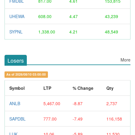
FMDBL
817.00
4.61
153,815
UHEWA
608.00
4.47
43,239
SYPNL
1,338.00
4.21
48,549
Losers
More
As of 2026/08/10 03:00:00
Symbol
LTP
% Change
Qty
ANLB
5,467.00
-8.87
2,737
SAPDBL
777.00
-7.49
116,158
LUK
10.06
-5.89
11,530