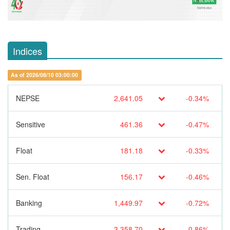
Indices
As of 2026/08/10 03:00:00
NEPSE
2,641.05
-0.34%
Sensitive
461.36
-0.47%
Float
181.18
-0.33%
Sen. Float
156.17
-0.46%
Banking
1,449.97
-0.72%
Trading
3,358.70
-0.86%