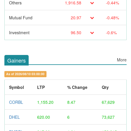
Others
1,916.58
-0.44%
Mutual Fund
20.97
-0.48%
Investment
96.50
-0.6%
Gainers
More
As of 2026/08/10 03:00:00
Symbol
LTP
% Change
Qty
CORBL
1,155.20
8.47
67,629
DHEL
620.00
6
73,627