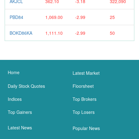
AKJCL
362.10
-3.18
322,090
PBD84
1,069.00
-2.99
25
BOKD86KA
1,111.10
-2.99
50
Home
Latest Market
Daily Stock Quotes
Floorsheet
Indices
Top Brokers
Top Gainers
Top Losers
Latest News
Popular News