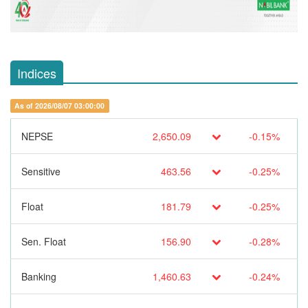
Indices
As of 2026/08/07 03:00:00
NEPSE
2,650.09
-0.15%
Sensitive
463.56
-0.25%
Float
181.79
-0.25%
Sen. Float
156.90
-0.28%
Banking
1,460.63
-0.24%