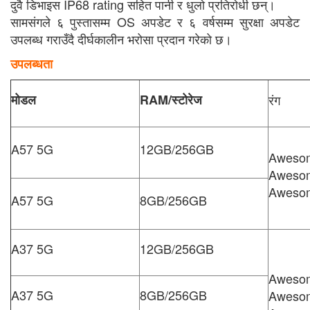
दुवै डिभाइस IP68 rating सहित पानी र धुलो प्रतिरोधी छन्।
सामसंगले ६ पुस्तासम्म OS अपडेट र ६ वर्षसम्म सुरक्षा अपडेट
उपलब्ध गराउँदै दीर्घकालीन भरोसा प्रदान गरेको छ।
उपलब्धता
मोडल
RAM/
स्टोरेज
रंग
A57 5G
12GB/256GB
Awesom
Awesom
Awesom
A57 5G
8GB/256GB
A37 5G
12GB/256GB
Awesom
A37 5G
8GB/256GB
Awesom