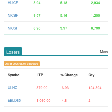
HLICF
8.94
5.18
2,934
NICBF
9.57
5.16
1,200
NICSF
8.90
3.97
6,700
Losers
More
As of 2026/08/07 03:00:00
Symbol
LTP
% Change
Qty
ULHC
379.00
-6.93
124,394
EBLD85
1,060.00
-4.8
2