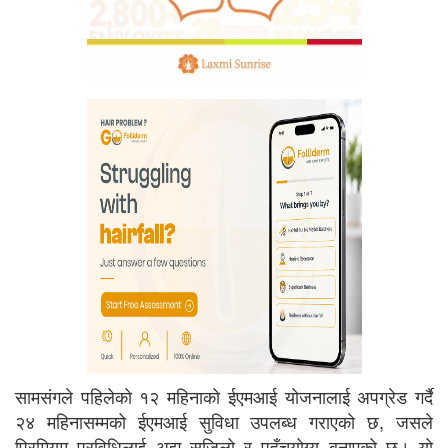
सामसंगले पहिलेको १२ महिनाको ईएमआई योजनालाई अपग्रेड गर्दै
२४ महिनासम्मको ईएमआई सुविधा उपलब्ध गराएको छ, जसले
प्रिमियम प्रविधिलाई अझ सजिलो र पहुँचयोग्य बनाएको छ। यो