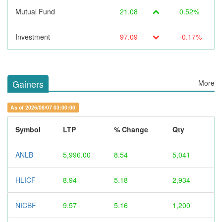
Mutual Fund
21.08
0.52%
Investment
97.09
-0.17%
Gainers
More
As of 2026/08/07 03:00:00
Symbol
LTP
% Change
Qty
ANLB
5,996.00
8.54
5,041
HLICF
8.94
5.18
2,934
NICBF
9.57
5.16
1,200