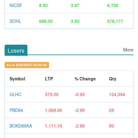
NICSF
8.90
3.97
6,700
SOHL
688.00
3.93
578,177
Losers
More
As of 2026/08/07 03:00:00
Symbol
LTP
% Change
Qty
ULHC
379.00
-6.93
124,394
PBD84
1,069.00
-2.99
25
BOKD86KA
1,111.10
-2.99
50