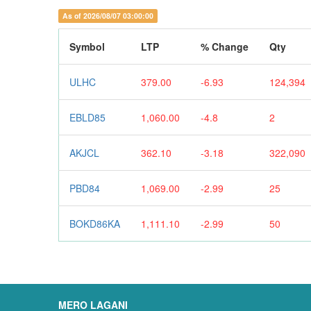
As of 2026/08/07 03:00:00
Symbol
LTP
% Change
Qty
ULHC
379.00
-6.93
124,394
EBLD85
1,060.00
-4.8
2
AKJCL
362.10
-3.18
322,090
PBD84
1,069.00
-2.99
25
BOKD86KA
1,111.10
-2.99
50
MERO LAGANI