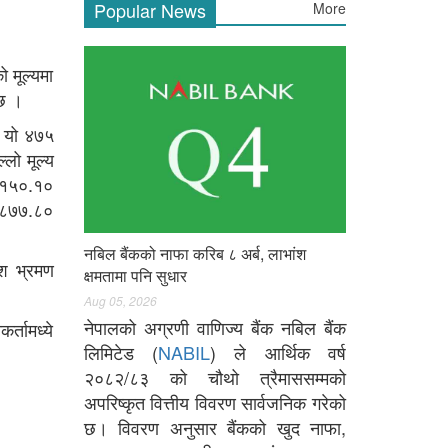
Popular News
More
 मूल्यमा
 छ ।
ि यो ४७५
लो मूल्य
र १५०.१०
३,८७७.८०
नबिल बैंकको नाफा करिब ८ अर्ब, लाभांश
ेश भ्रमण
क्षमतामा पनि सुधार
Aug 05, 2026
नेपालको अग्रणी वाणिज्य बैंक नबिल बैंक
्तामध्ये
लिमिटेड (
NABIL
) ले आर्थिक वर्ष
२०८२/८३ को चौथो त्रैमाससम्मको
अपरिष्कृत वित्तीय विवरण सार्वजनिक गरेको
छ। विवरण अनुसार बैंकको खुद नाफा,