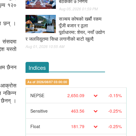
बैठकका ७ निर्णय
ूल्य १२०
Aug 05, 2026 01:59 PM
सञ्चय कोषको खर्बौ रकम
का छन् ।
पूँजी बजार र ठूला
पूर्वाधारमा: शेयर, नयाँ उद्योग
र जलविद्युतमा सिधा लगानीको बाटो खुल्दै
। संसदमा
Aug 01, 2026 10:55 AM
ेश यस्तो
्षम छैनन
Indices
As of 2026/08/07 03:00:00
ि आक्रोस
 नकिन्न
NEPSE
2,650.09
-0.15%
 छैनन् ।
Sensitive
463.56
-0.25%
Float
181.79
-0.25%