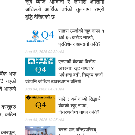
खुद ब्याज आम्दानी र लाभांश क्षमतामा
अघिल्लो आर्थिक वर्षको तुलनामा राम्रो
वृद्धि देखिएको छ।
साहस ऊर्जाको खुद नाफा १
अर्ब ३५ करोड नाघ्यो,
प्रतिशेयर आम्दानी कति?
Aug 02, 2026 09:39 AM
एनएमबी बैंकको वित्तीय
अवस्थाः खुद नाफा ४
व बैंक अफ
अर्बभन्दा बढी, निष्कृय कर्जा
ँदै गएको
बढेपनि जोखिम व्यवस्थापन बलियो
िँदै आएको
Aug 04, 2026 04:01 AM
साढे ३ अर्ब नाघ्यो सिद्धार्थ
बैंकको खुद नाफा,
वस्तुहरु
वितरणयोग्य नाफा कति?
इन, कठिन
Aug 04, 2026 10:05 AM
यस्ता छन् मन्त्रिपरिषद्
 कारपूल,