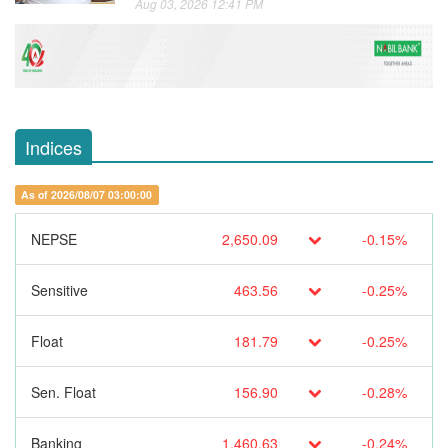
Aug 03, 2026 12:41 PM
Indices
As of 2026/08/07 03:00:00
NEPSE
2,650.09
-0.15%
Sensitive
463.56
-0.25%
Float
181.79
-0.25%
Sen. Float
156.90
-0.28%
Banking
1,460.63
-0.24%