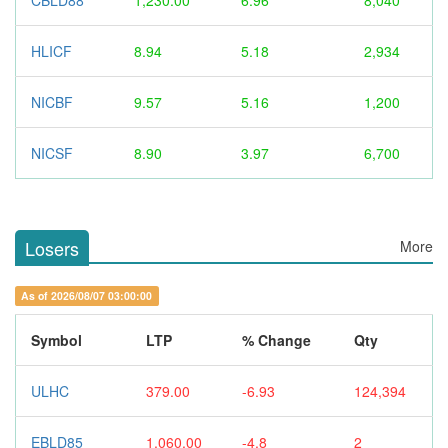
CBLD88
1,230.00
6.96
8,040
HLICF
8.94
5.18
2,934
NICBF
9.57
5.16
1,200
NICSF
8.90
3.97
6,700
Losers
More
As of 2026/08/07 03:00:00
Symbol
LTP
% Change
Qty
ULHC
379.00
-6.93
124,394
EBLD85
1,060.00
-4.8
2