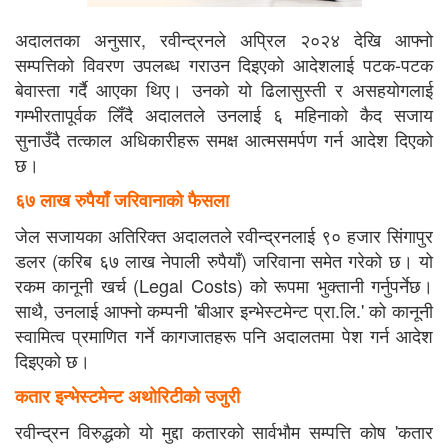
अदालतका अनुसार, रवीन्द्रनले अप्रिल २०२४ देखि आफ्नो
सम्पत्तिको विवरण उपलब्ध गराउन दिइएको आदेशलाई पटक-पटक
बेवास्ता गर्दै आएका थिए। उनको यो ढिलासुस्ती र असहयोगलाई
गम्भीरतापूर्वक लिँदै अदालतले उनलाई ६ महिनाको कैद सजाय
सुनाउँदै तत्काल अधिकारीहरू समक्ष आत्मसमर्पण गर्न आदेश दिएको
छ।
६७ लाख रुपैयाँ जरिवानाको फैसला
जेल सजायका अतिरिक्त अदालतले रवीन्द्रनलाई ९० हजार सिंगापुर
डलर (करिब ६७ लाख नेपाली रुपैयाँ) जरिवाना समेत गरेको छ। यो
रकम कानूनी खर्च (Legal Costs) को रूपमा भुक्तानी गर्नुपर्नेछ।
साथै, उनलाई आफ्नो कम्पनी 'बीआर इन्भेस्टमेन्ट प्रा.लि.' को कानूनी
स्वामित्व प्रमाणित गर्ने कागजातहरू पनि अदालतमा पेश गर्न आदेश
दिइएको छ।
कतार इन्भेस्टमेन्ट अथोरिटीको उजुरी
रवीन्द्रन विरुद्धको यो मुद्दा कतारको सार्वभौम सम्पत्ति कोष 'कतार