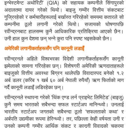
इन्भेस्टमेन्ट अथोरिटी' (QIA) को सहायक कम्पनीले सिंगापुरको
अदालतमा दायर गरेको थियो। बाइजु गम्भीर वित्तीय संकटबाट
गुज्रिरहेको र कर्मचारीहरूलाई बर्खास्त गरिरहेको समयमा कतारले सो
कम्पनीमा ठूलो लगानी गरेको थियो। सजायको घोषणापछि
रवीन्द्रनबाट हालसम्म कुनै आधिकारिक प्रतिक्रिया आएको छैन।
उनी हाल कुन देशमा छन् भन्ने कुरा पनि स्पष्ट भइसकेको छैन।
अमेरिकी लगानीकर्ताहरूसँग पनि कानूनी लडाइँ
रवीन्द्रनले अहिले विश्वभरका विदेशी लगानीकर्ताहरूसँग कानूनी
झमेलाको सामना गरिरहेका छन्। विशेषगरी अमेरिकी ऋणदाताहरूले
बाइजुको वित्तीय अवस्था बिग्रन थालेपछि विवादास्पद बनेको १.२
अर्ब डलर (करिब १ खर्ब ६० अर्ब नेपाली रुपैयाँ) ऋण फिर्ताको माग
गर्दै कानूनी लडाइँ लडिरहेका छन्।
रवीन्द्रनले स्थापना गरेको 'थिंक एण्ड लर्न प्राइभेट लिमिटेड' (बाइजु)
कुनै समय भारतको सबैभन्दा सफल स्टार्टअप मानिन्थ्यो। उनलाई
भारतीय स्टार्टअप जगतको सबैभन्दा ठूलो 'सफलताको कथा' र
अर्बपति उद्यमीका रूपमा हेरिन्थ्यो। तर, पछिल्ला केही वर्षयता उनी र
उनको कम्पनी गम्भीर आर्थिक संकट र कानूनी विवादको चक्रमा