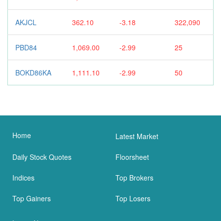
AKJCL
362.10
-3.18
322,090
PBD84
1,069.00
-2.99
25
BOKD86KA
1,111.10
-2.99
50
Home
Latest Market
Daily Stock Quotes
Floorsheet
Indices
Top Brokers
Top Gainers
Top Losers