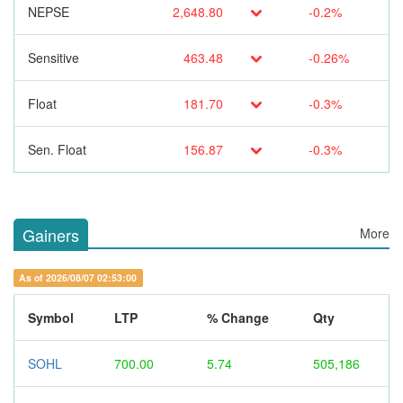
NEPSE
2,648.80
-0.2%
Sensitive
463.48
-0.26%
Float
181.70
-0.3%
Sen. Float
156.87
-0.3%
Gainers
More
As of 2026/08/07 02:53:00
Symbol
LTP
% Change
Qty
SOHL
700.00
5.74
505,186