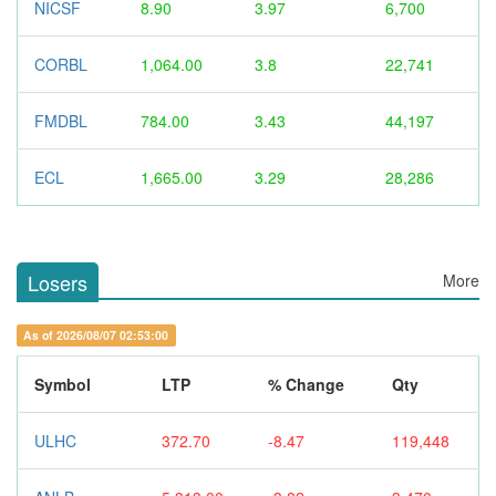
NICSF
8.90
3.97
6,700
CORBL
1,064.00
3.8
22,741
FMDBL
784.00
3.43
44,197
ECL
1,665.00
3.29
28,286
Losers
More
As of 2026/08/07 02:53:00
Symbol
LTP
% Change
Qty
ULHC
372.70
-8.47
119,448