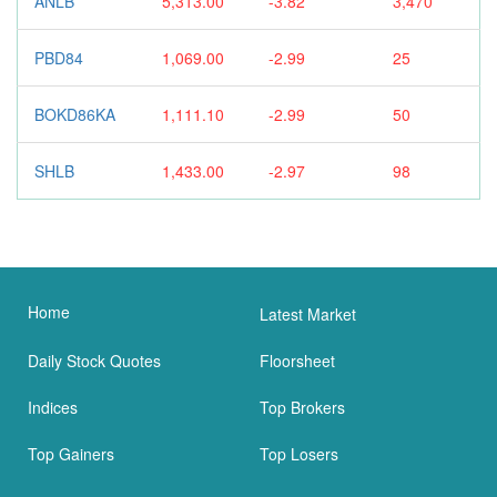
ANLB
5,313.00
-3.82
3,470
PBD84
1,069.00
-2.99
25
BOKD86KA
1,111.10
-2.99
50
SHLB
1,433.00
-2.97
98
Home
Latest Market
Daily Stock Quotes
Floorsheet
Indices
Top Brokers
Top Gainers
Top Losers