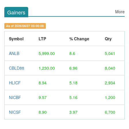
Gainers
More
As of 2026/08/07 03:00:00
Symbol
LTP
% Change
Qty
ANLB
5,999.00
8.6
5,041
CBLD88
1,230.00
6.96
8,040
HLICF
8.94
5.18
2,934
NICBF
9.57
5.16
1,200
NICSF
8.90
3.97
6,700