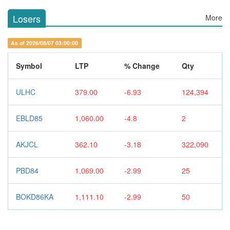
Losers
More
As of 2026/08/07 03:00:00
Symbol
LTP
% Change
Qty
ULHC
379.00
-6.93
124,394
EBLD85
1,060.00
-4.8
2
AKJCL
362.10
-3.18
322,090
PBD84
1,069.00
-2.99
25
BOKD86KA
1,111.10
-2.99
50