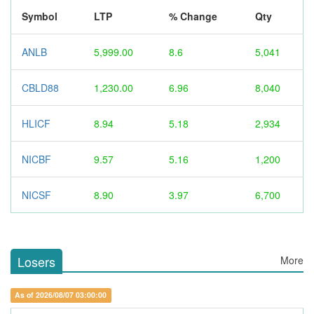
Symbol
LTP
% Change
Qty
ANLB
5,999.00
8.6
5,041
CBLD88
1,230.00
6.96
8,040
HLICF
8.94
5.18
2,934
NICBF
9.57
5.16
1,200
NICSF
8.90
3.97
6,700
Losers
More
As of 2026/08/07 03:00:00