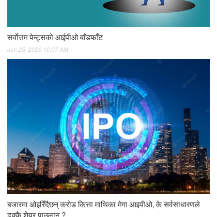
सर्वोत्तम पेन्ट्सको आईपीओ बाँडफाँट
Jun 25, 2026 10:07 AM
बजारमा ओइरिँदैछन् करोड कित्ता माथिका मेगा आइपीओ, के सर्वसाधारणले
ढुक्कै शेयर पाउलान ?