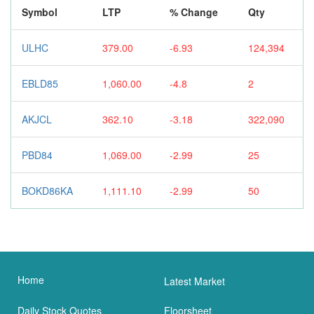
Symbol
LTP
% Change
Qty
ULHC
379.00
-6.93
124,394
EBLD85
1,060.00
-4.8
2
AKJCL
362.10
-3.18
322,090
PBD84
1,069.00
-2.99
25
BOKD86KA
1,111.10
-2.99
50
Home
Latest Market
Daily Stock Quotes
Floorsheet