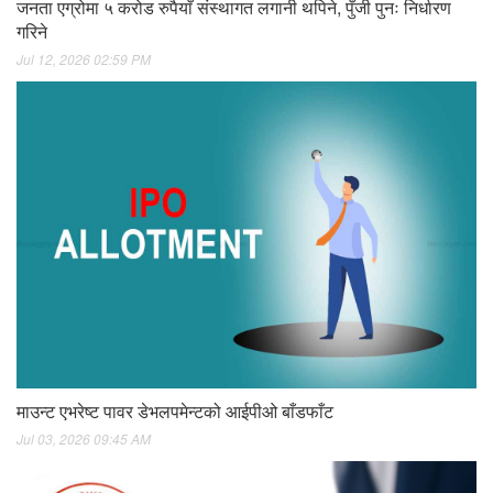
जनता एग्रोमा ५ करोड रुपैयाँ संस्थागत लगानी थपिने, पुँजी पुनः निर्धारण
गरिने
Jul 12, 2026 02:59 PM
माउन्ट एभरेष्ट पावर डेभलपमेन्टको आईपीओ बाँडफाँट
Jul 03, 2026 09:45 AM