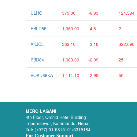
ULHC
379.00
-6.93
124,394
EBLD85
1,060.00
-4.8
2
AKJCL
362.10
-3.18
322,090
PBD84
1,069.00
-2.99
25
BOKD86KA
1,111.10
-2.99
50
MERO LAGANI
4th Floor, Orchid Hotel Building
Tripureshwor, Kathmandu, Nepal
Tel:
(+977) 01-5315101/5315184
For Customer Support