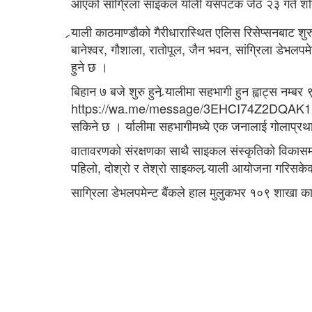
आएको सांग्रिला साइकल र्याली यसपटक जेठ २३ गते शन
र्‍याली काठमाण्डौको गैरीधारास्थित एलिस रिसेप्सनबाट शुरु 
बानेश्वर, गौशाला, रातोपूल, जैन भवन, सांग्रिला डेभलपमेन्
हुने छ ।
बिहान ७ बजे शुरु हुने र्‍यालीमा सहभागी हुन ह्वाट्स 
https://wa.me/message/3EHCI74Z2DQAK1lलिंकमा ग
सकिने छ । र्यालीमा सहभागीमध्ये एक जनालाई गोलाप्र
वातावरणको संरक्षणका साथै साइकल संस्कृतिको विकासमा सहय
पहिलो, दोश्रो र तेश्रो साइकल र्‍याली आयोजना गरिसक
साग्रिला डेभलपमेन्ट बैंकले हाल मुलुकभर १०९ शाखा कार