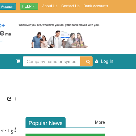
About Us
Contact Us
Bank Accounts
 Account
HELP
Log In
1
1
Popular News
More
जना हुदै