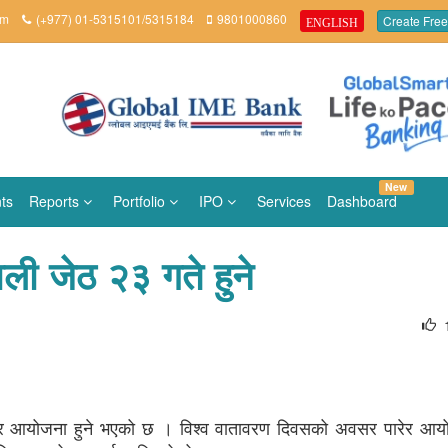
om
(+977) 01-5315101/5315184
9801000860
Create Free
ENGLISH
New
ts
Reports
Portfolio
IPO
Services
Dashboard
ाली जेठ २३ गते हुने
िबार आयोजना हुने भएको छ । विश्व वातावरण दिवसको अवसर पारेर आयो