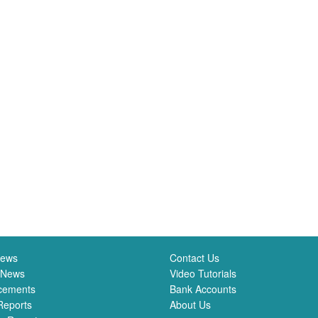
News
Contact Us
 News
Video Tutorials
cements
Bank Accounts
Reports
About Us