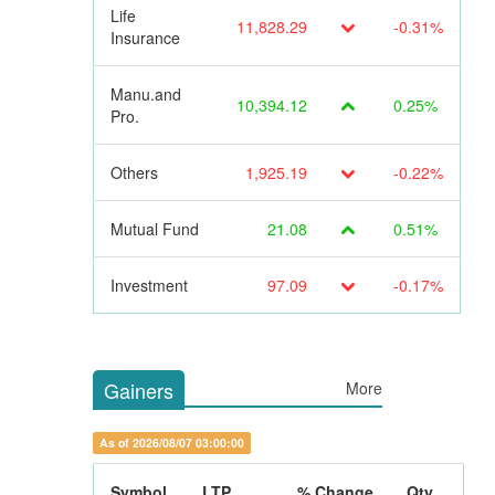
Life
11,828.29
-0.31%
Insurance
Manu.and
10,394.12
0.25%
Pro.
Others
1,925.19
-0.22%
Mutual Fund
21.08
0.51%
Investment
97.09
-0.17%
Gainers
More
As of 2026/08/07 03:00:00
Symbol
LTP
% Change
Qty