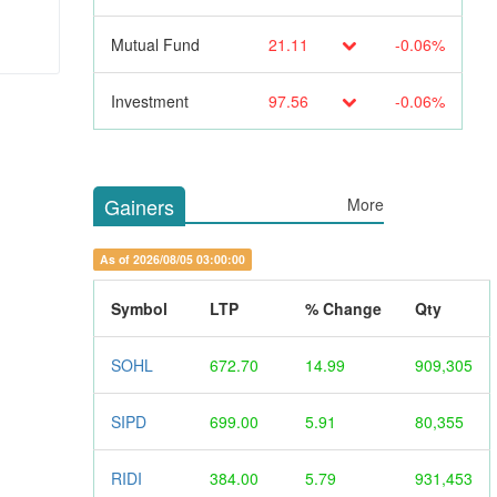
Mutual Fund
21.11
-0.06%
Investment
97.56
-0.06%
Gainers
More
As of 2026/08/05 03:00:00
Symbol
LTP
% Change
Qty
SOHL
672.70
14.99
909,305
SIPD
699.00
5.91
80,355
RIDI
384.00
5.79
931,453