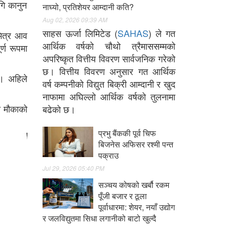
गि कानुन
नाघ्यो, प्रतिशेयर आम्दानी कति?
Aug 02, 2026 09:39 AM
साहस ऊर्जा लिमिटेड (
SAHAS
) ले गत
भित्र आव
आर्थिक वर्षको चौथो त्रैमाससम्मको
्ण रूपमा
अपरिष्कृत वित्तीय विवरण सार्वजनिक गरेको
छ। वित्तीय विवरण अनुसार गत आर्थिक
 । अहिले
वर्ष कम्पनीको विद्युत बिक्री आम्दानी र खुद
नाफामा अघिल्लो आर्थिक वर्षको तुलनामा
लो मौकाको
बढेको छ।
प्रभु बैंककी पूर्व चिफ
बिजनेस अफिसर रश्मी पन्त
पक्राउ
Jul 29, 2026 05:40 PM
सञ्चय कोषको खर्बौ रकम
पूँजी बजार र ठूला
पूर्वाधारमा: शेयर, नयाँ उद्योग
र जलविद्युतमा सिधा लगानीको बाटो खुल्दै