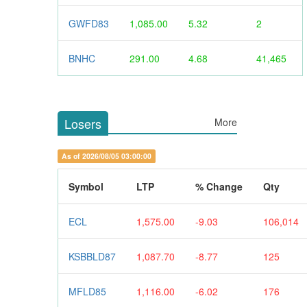
GWFD83
1,085.00
5.32
2
BNHC
291.00
4.68
41,465
Losers
More
As of 2026/08/05 03:00:00
Symbol
LTP
% Change
Qty
ECL
1,575.00
-9.03
106,014
KSBBLD87
1,087.70
-8.77
125
MFLD85
1,116.00
-6.02
176