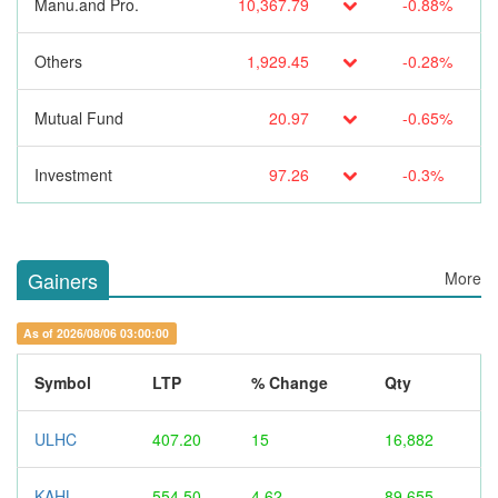
Manu.and Pro.
10,367.79
-0.88%
Others
1,929.45
-0.28%
Mutual Fund
20.97
-0.65%
Investment
97.26
-0.3%
Gainers
More
As of 2026/08/06 03:00:00
Symbol
LTP
% Change
Qty
ULHC
407.20
15
16,882
KAHL
554.50
4.62
89,655