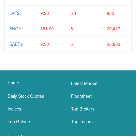
LVF2
9.30
-5.1
800
SNORL
881.60
-5
20,417
SAEF2
9.50
-5
26,800
Home
Latest Market
Daily Stock Quotes
Floorsheet
Indices
Top Brokers
Top Gainers
Top Losers