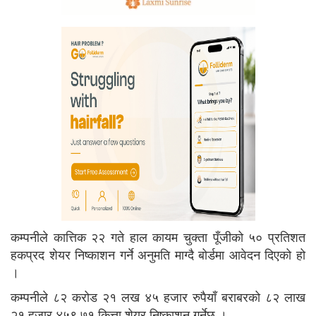
कम्पनीले कात्तिक २२ गते हाल कायम चुक्ता पूँजीको ५० प्रतिशत
हकप्रद शेयर निष्काशन गर्ने अनुमति माग्दै बोर्डमा आवेदन दिएको हो
।
कम्पनीले ८२ करोड २१ लख ४५ हजार रुपैयाँ बराबरको ८२ लाख
२१ हजार ४५९.७१ कित्ता शेयर निष्काशन गर्नेछ ।