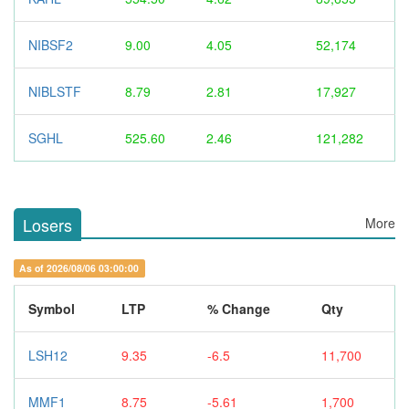
NIBSF2
9.00
4.05
52,174
NIBLSTF
8.79
2.81
17,927
SGHL
525.60
2.46
121,282
Losers
More
As of 2026/08/06 03:00:00
Symbol
LTP
% Change
Qty
LSH12
9.35
-6.5
11,700
MMF1
8.75
-5.61
1,700