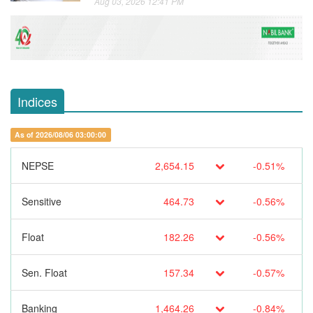
Aug 03, 2026 12:41 PM
Indices
As of 2026/08/06 03:00:00
NEPSE
2,654.15
-0.51%
Sensitive
464.73
-0.56%
Float
182.26
-0.56%
Sen. Float
157.34
-0.57%
Banking
1,464.26
-0.84%