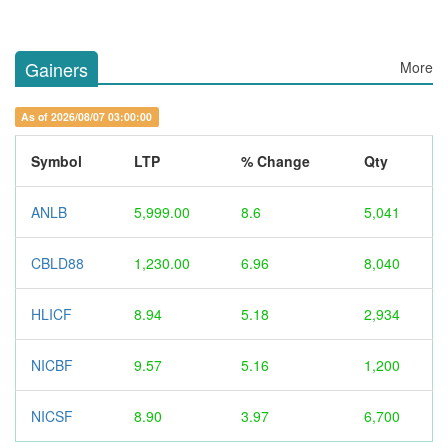
Gainers
More
As of 2026/08/07 03:00:00
Symbol
LTP
% Change
Qty
ANLB
5,999.00
8.6
5,041
CBLD88
1,230.00
6.96
8,040
HLICF
8.94
5.18
2,934
NICBF
9.57
5.16
1,200
NICSF
8.90
3.97
6,700