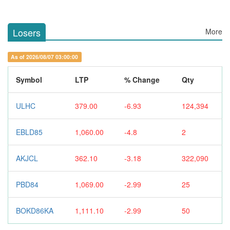
Losers
More
As of 2026/08/07 03:00:00
Symbol
LTP
% Change
Qty
ULHC
379.00
-6.93
124,394
EBLD85
1,060.00
-4.8
2
AKJCL
362.10
-3.18
322,090
PBD84
1,069.00
-2.99
25
BOKD86KA
1,111.10
-2.99
50