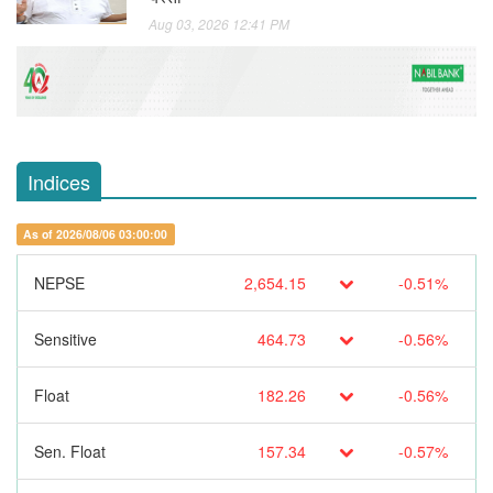
Aug 03, 2026 12:41 PM
Indices
As of 2026/08/06 03:00:00
NEPSE
2,654.15
-0.51%
Sensitive
464.73
-0.56%
Float
182.26
-0.56%
Sen. Float
157.34
-0.57%