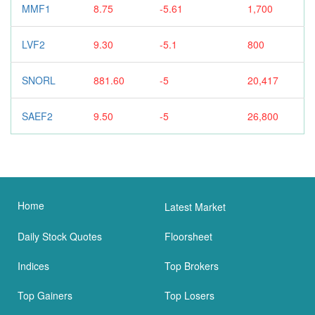
MMF1
8.75
-5.61
1,700
LVF2
9.30
-5.1
800
SNORL
881.60
-5
20,417
SAEF2
9.50
-5
26,800
Home
Latest Market
Daily Stock Quotes
Floorsheet
Indices
Top Brokers
Top Gainers
Top Losers