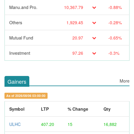
Manu.and Pro.
10,367.79
-0.88%
Others
1,929.45
-0.28%
Mutual Fund
20.97
-0.65%
Investment
97.26
-0.3%
Gainers
More
As of 2026/08/06 03:00:00
Symbol
LTP
% Change
Qty
ULHC
407.20
15
16,882