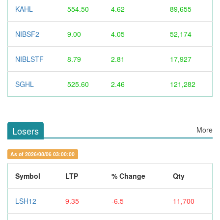
KAHL
554.50
4.62
89,655
NIBSF2
9.00
4.05
52,174
NIBLSTF
8.79
2.81
17,927
SGHL
525.60
2.46
121,282
Losers
More
As of 2026/08/06 03:00:00
Symbol
LTP
% Change
Qty
LSH12
9.35
-6.5
11,700