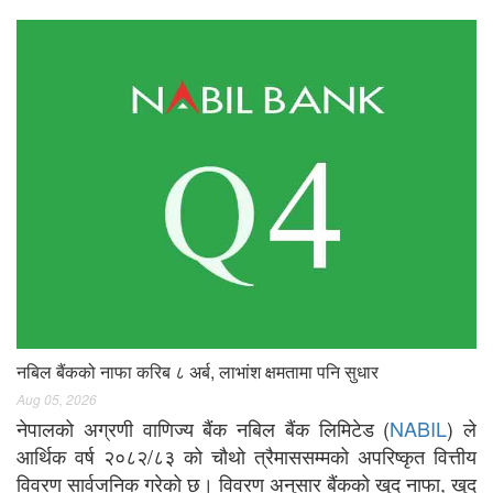
नबिल बैंकको नाफा करिब ८ अर्ब, लाभांश क्षमतामा पनि सुधार
Aug 05, 2026
नेपालको अग्रणी वाणिज्य बैंक नबिल बैंक लिमिटेड (
NABIL
) ले
आर्थिक वर्ष २०८२/८३ को चौथो त्रैमाससम्मको अपरिष्कृत वित्तीय
विवरण सार्वजनिक गरेको छ। विवरण अनुसार बैंकको खुद नाफा, खुद