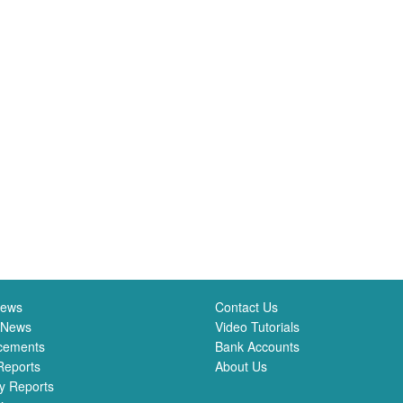
News
Contact Us
 News
Video Tutorials
cements
Bank Accounts
Reports
About Us
y Reports