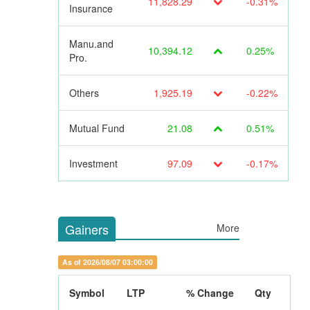
11,828.29
-0.31%
Insurance
Manu.and
10,394.12
0.25%
Pro.
Others
1,925.19
-0.22%
Mutual Fund
21.08
0.51%
Investment
97.09
-0.17%
Gainers
More
As of 2026/08/07 03:00:00
Symbol
LTP
% Change
Qty