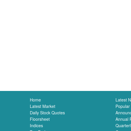
Home
Latest 
Latest Market
Popular
Daily Stock Quotes
Announ
Floorsheet
Annual 
Indices
Quarterl