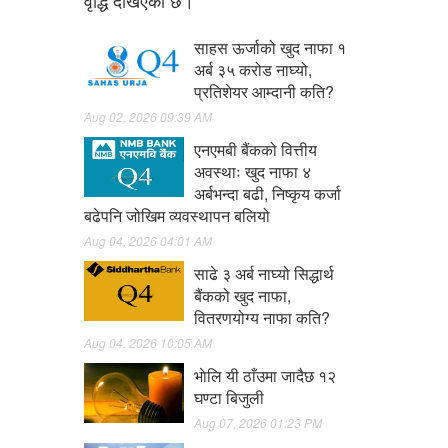
वृद्धि देखिएको छ।
साहस ऊर्जाको खुद नाफा १
अर्ब ३५ करोड नाघ्यो,
प्रतिशेयर आम्दानी कति?
Aug 02, 2026 09:39 AM
एनएमबी बैंकको वित्तीय
अवस्थाः खुद नाफा ४
अर्बभन्दा बढी, निष्कृय कर्जा
बढेपनि जोखिम व्यवस्थापन बलियो
Aug 04, 2026 04:01 AM
साढे ३ अर्ब नाघ्यो सिद्धार्थ
बैंकको खुद नाफा,
वितरणयोग्य नाफा कति?
Aug 04, 2026 10:05 AM
भाेलि यी ठाँउमा जादैछ १२
घण्टा बिजुली
Aug 07, 2026 01:23 PM