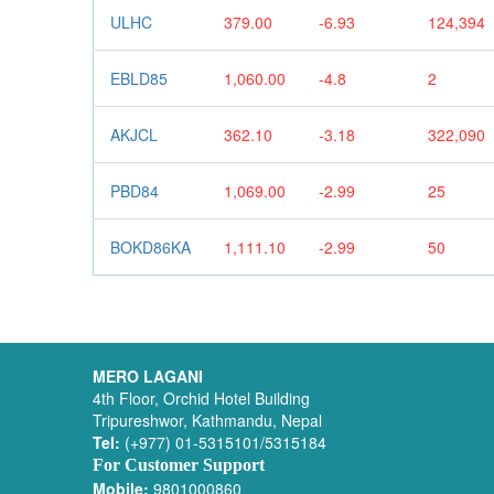
ULHC
379.00
-6.93
124,394
EBLD85
1,060.00
-4.8
2
AKJCL
362.10
-3.18
322,090
PBD84
1,069.00
-2.99
25
BOKD86KA
1,111.10
-2.99
50
MERO LAGANI
4th Floor, Orchid Hotel Building
Tripureshwor, Kathmandu, Nepal
Tel:
(+977) 01-5315101/5315184
For Customer Support
Mobile:
9801000860