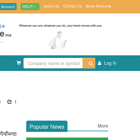
About Us
Contact Us
Bank Accounts
 Account
HELP
Log In
1
1
Popular News
More
याँभन्दा