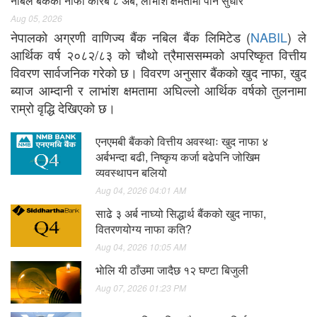
नबिल बैंकको नाफा करिब ८ अर्ब, लाभांश क्षमतामा पनि सुधार
Aug 05, 2026
नेपालको अग्रणी वाणिज्य बैंक नबिल बैंक लिमिटेड (
NABIL
) ले
आर्थिक वर्ष २०८२/८३ को चौथो त्रैमाससम्मको अपरिष्कृत वित्तीय
विवरण सार्वजनिक गरेको छ। विवरण अनुसार बैंकको खुद नाफा, खुद
ब्याज आम्दानी र लाभांश क्षमतामा अघिल्लो आर्थिक वर्षको तुलनामा
राम्रो वृद्धि देखिएको छ।
एनएमबी बैंकको वित्तीय अवस्थाः खुद नाफा ४
अर्बभन्दा बढी, निष्कृय कर्जा बढेपनि जोखिम
व्यवस्थापन बलियो
Aug 04, 2026 04:01 AM
साढे ३ अर्ब नाघ्यो सिद्धार्थ बैंकको खुद नाफा,
वितरणयोग्य नाफा कति?
Aug 04, 2026 10:05 AM
भाेलि यी ठाँउमा जादैछ १२ घण्टा बिजुली
Aug 07, 2026 01:23 PM