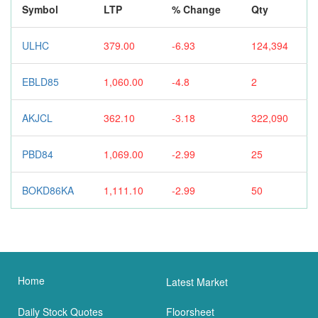
Symbol
LTP
% Change
Qty
ULHC
379.00
-6.93
124,394
EBLD85
1,060.00
-4.8
2
AKJCL
362.10
-3.18
322,090
PBD84
1,069.00
-2.99
25
BOKD86KA
1,111.10
-2.99
50
Home
Latest Market
Daily Stock Quotes
Floorsheet