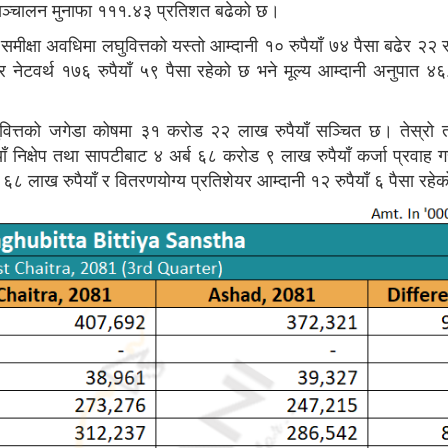
 सञ्चालन मुनाफा १११.४३ प्रतिशत बढेको छ।
मीक्षा अवधिमा लघुवित्तको यस्तो आम्दानी १० रुपैयाँ ७४ पैसा बढेर २२ र
यर नेटवर्थ १७६ रुपैयाँ ५९ पैसा रहेको छ भने मूल्य आम्दानी अनुपात ४६
ुवित्तको जगेडा कोषमा ३१ करोड २२ लाख रुपैयाँ सञ्चित छ। तेस्रो त
ाँ निक्षेप तथा सापटीबाट ४ अर्ब ६८ करोड ९ लाख रुपैयाँ कर्जा प्रवाह 
६८ लाख रुपैयाँ र वितरणयोग्य प्रतिशेयर आम्दानी १२ रुपैयाँ ६ पैसा रह