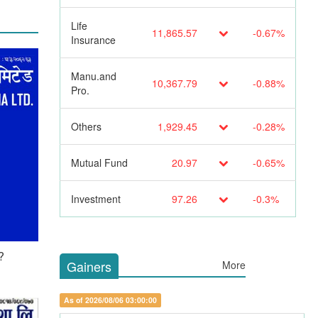
Life
11,865.57
-0.67%
Insurance
Manu.and
10,367.79
-0.88%
Pro.
Others
1,929.45
-0.28%
Mutual Fund
20.97
-0.65%
Investment
97.26
-0.3%
?
Gainers
More
As of 2026/08/06 03:00:00