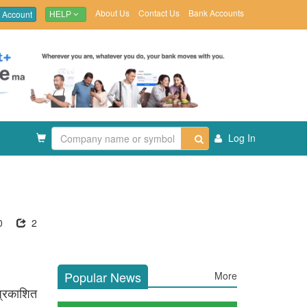
About Us
Contact Us
Bank Accounts
 Account
HELP
Log In
0
2
Popular News
More
प्रकाशित