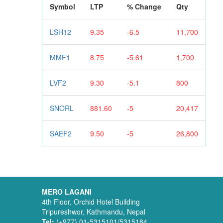
Symbol
LTP
% Change
Qty
LSH12
9.35
-6.5
11,700
MMF1
8.75
-5.61
1,700
LVF2
9.30
-5.1
800
SNORL
881.60
-5
20,417
SAEF2
9.50
-5
26,800
MERO LAGANI
4th Floor, Orchid Hotel Building
Tripureshwor, Kathmandu, Nepal
Tel:
(+977) 01-5315101/5315184