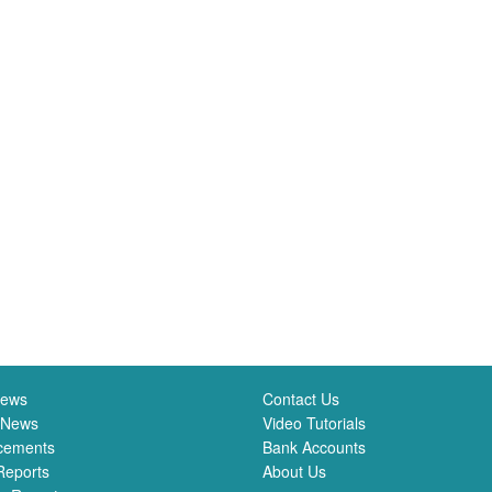
News
Contact Us
 News
Video Tutorials
cements
Bank Accounts
Reports
About Us