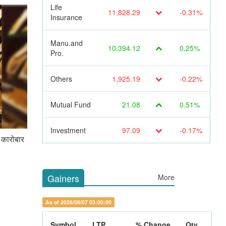
Life
11,828.29
-0.31%
Insurance
Manu.and
10,394.12
0.25%
Pro.
Others
1,925.19
-0.22%
Mutual Fund
21.08
0.51%
Investment
97.09
-0.17%
 कारोबार
Gainers
More
As of 2026/08/07 03:00:00
Symbol
LTP
% Change
Qty