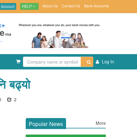
About Us
Contact Us
Bank Accounts
 Account
HELP
Log In
नि बढ्यो
0
2
Popular News
More