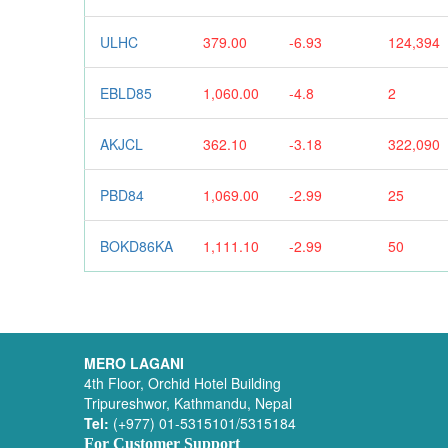
ULHC
379.00
-6.93
124,394
EBLD85
1,060.00
-4.8
2
AKJCL
362.10
-3.18
322,090
PBD84
1,069.00
-2.99
25
BOKD86KA
1,111.10
-2.99
50
MERO LAGANI
4th Floor, Orchid Hotel Building
Tripureshwor, Kathmandu, Nepal
Tel:
(+977) 01-5315101/5315184
For Customer Support