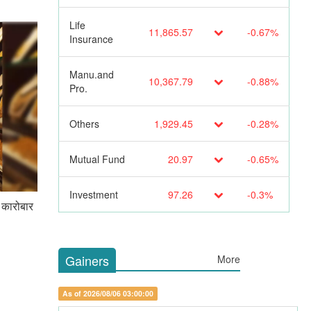
Life
11,865.57
-0.67%
Insurance
Manu.and
10,367.79
-0.88%
Pro.
Others
1,929.45
-0.28%
Mutual Fund
20.97
-0.65%
Investment
97.26
-0.3%
 कारोबार
Gainers
More
As of 2026/08/06 03:00:00