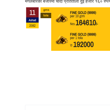
मंगलबारको बजारमा चाँदी प्रतितोला दुई हजार १६० रुपै