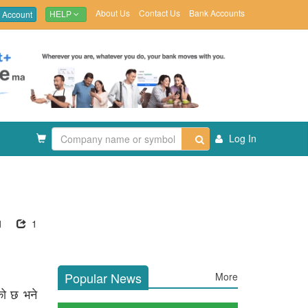
About Us
Contact Us
Bank Accounts
 Account
HELP
Log In
1
1
Popular News
More
को छ भने