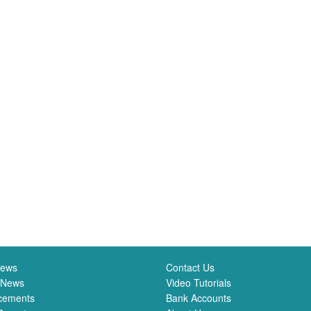
News
Contact Us
 News
Video Tutorials
cements
Bank Accounts