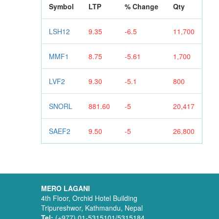
Symbol
LTP
% Change
Qty
LSH12
9.35
-6.5
11,700
MMF1
8.75
-5.61
1,700
LVF2
9.30
-5.1
800
SNORL
881.60
-5
20,417
SAEF2
9.50
-5
26,800
MERO LAGANI
4th Floor, Orchid Hotel Building
Tripureshwor, Kathmandu, Nepal
Tel:
(+977) 01-5315101/5315184