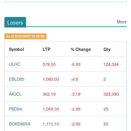
Losers
More
As of 2026/08/07 03:00:00
Symbol
LTP
% Change
Qty
ULHC
379.00
-6.93
124,394
EBLD85
1,060.00
-4.8
2
AKJCL
362.10
-3.18
322,090
PBD84
1,069.00
-2.99
25
BOKD86KA
1,111.10
-2.99
50