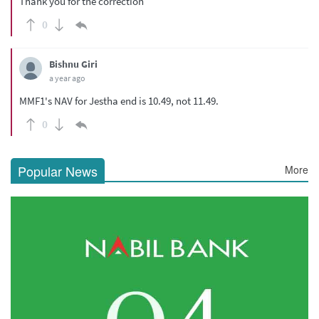
Thank you for the correction
0
Bishnu Giri
a year ago
MMF1's NAV for Jestha end is 10.49, not 11.49.
0
Popular News
More