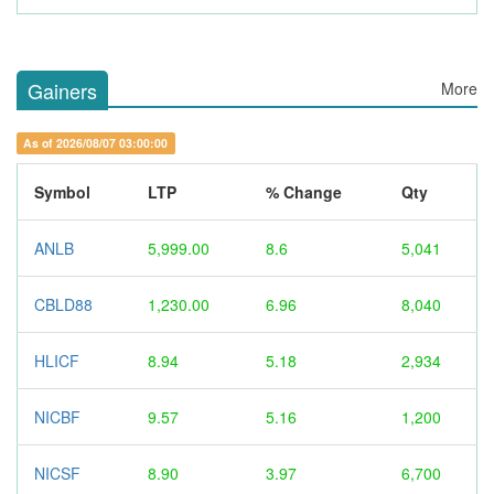
Gainers
More
As of 2026/08/07 03:00:00
Symbol
LTP
% Change
Qty
ANLB
5,999.00
8.6
5,041
CBLD88
1,230.00
6.96
8,040
HLICF
8.94
5.18
2,934
NICBF
9.57
5.16
1,200
NICSF
8.90
3.97
6,700