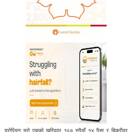
युरोपियन युरो एकको खरिददर १६७ रुपैयाँ १४ पैसा र बिक्रीदर