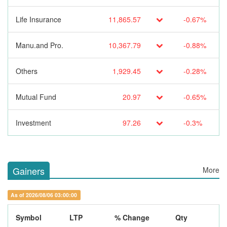
Life Insurance
11,865.57
-0.67%
Manu.and Pro.
10,367.79
-0.88%
Others
1,929.45
-0.28%
Mutual Fund
20.97
-0.65%
Investment
97.26
-0.3%
Gainers
More
As of 2026/08/06 03:00:00
Symbol
LTP
% Change
Qty