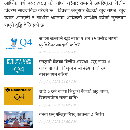
आर्थिक वर्ष २०८२/८३ को चौथो त्रैमाससम्मको अपरिष्कृत वित्तीय
विवरण सार्वजनिक गरेको छ। विवरण अनुसार बैंकको खुद नाफा, खुद
ब्याज आम्दानी र लाभांश क्षमतामा अघिल्लो आर्थिक वर्षको तुलनामा
राम्रो वृद्धि देखिएको छ।
साहस ऊर्जाको खुद नाफा १ अर्ब ३५ करोड नाघ्यो,
प्रतिशेयर आम्दानी कति?
Aug 02, 2026 09:39 AM
एनएमबी बैंकको वित्तीय अवस्थाः खुद नाफा ४
अर्बभन्दा बढी, निष्कृय कर्जा बढेपनि जोखिम
व्यवस्थापन बलियो
Aug 04, 2026 04:01 AM
साढे ३ अर्ब नाघ्यो सिद्धार्थ बैंकको खुद नाफा,
वितरणयोग्य नाफा कति?
Aug 04, 2026 10:05 AM
यस्ता छन् मन्त्रिपरिषद् बैठकका ७ निर्णय
Aug 05, 2026 01:59 PM