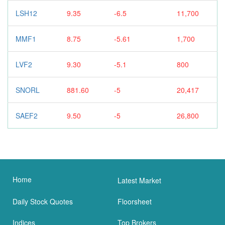
LSH12
9.35
-6.5
11,700
MMF1
8.75
-5.61
1,700
LVF2
9.30
-5.1
800
SNORL
881.60
-5
20,417
SAEF2
9.50
-5
26,800
Home
Latest Market
Daily Stock Quotes
Floorsheet
Indices
Top Brokers