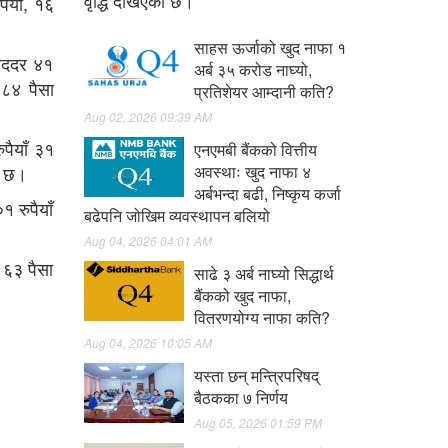
वृद्धि देखिएको छ।
ैयाँ, १६
साहस ऊर्जाको खुद नाफा १
रिददर ४१
अर्ब ३५ करोड नाघ्यो,
 ८४ पैसा
प्रतिशेयर आम्दानी कति?
Aug 02, 2026 09:39 AM
पैयाँ ३१
एनएमबी बैंकको वित्तीय
ो छ।
अवस्थाः खुद नाफा ४
अर्बभन्दा बढी, निष्कृय कर्जा
 रुपैयाँ
बढेपनि जोखिम व्यवस्थापन बलियो
Aug 04, 2026 04:01 AM
 ६३ पैसा
साढे ३ अर्ब नाघ्यो सिद्धार्थ
बैंकको खुद नाफा,
वितरणयोग्य नाफा कति?
Aug 04, 2026 10:05 AM
यस्ता छन् मन्त्रिपरिषद्
बैठकका ७ निर्णय
Aug 05, 2026 01:59 PM