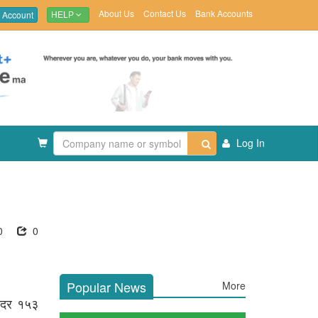
About Us
Contact Us
Bank Accounts
 Account
HELP
Log In
0
0
Popular News
More
िददर १५३