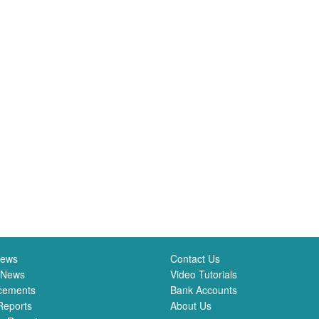
News
Contact Us
 News
Video Tutorials
cements
Bank Accounts
Reports
About Us