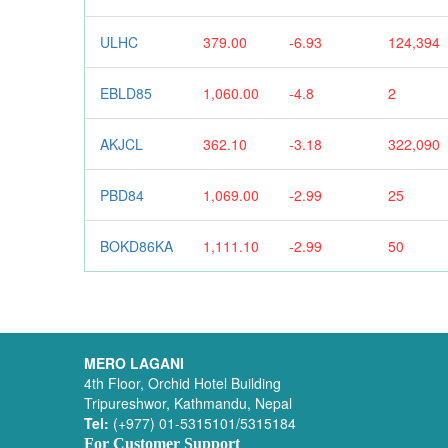
ULHC
379.00
-6.93
124,394
EBLD85
1,060.00
-4.8
2
AKJCL
362.10
-3.18
322,090
PBD84
1,069.00
-2.99
25
BOKD86KA
1,111.10
-2.99
50
MERO LAGANI
4th Floor, Orchid Hotel Building
Tripureshwor, Kathmandu, Nepal
Tel:
(+977) 01-5315101/5315184
For Customer Support