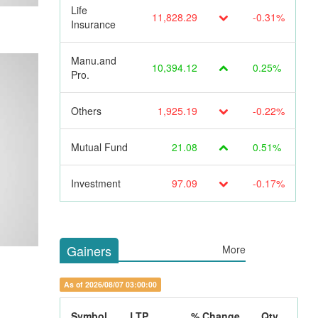
Life
11,828.29
-0.31%
Insurance
Manu.and
10,394.12
0.25%
Pro.
Others
1,925.19
-0.22%
Mutual Fund
21.08
0.51%
Investment
97.09
-0.17%
Gainers
More
As of 2026/08/07 03:00:00
Symbol
LTP
% Change
Qty