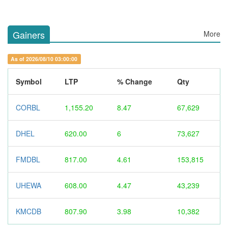
Gainers
More
As of 2026/08/10 03:00:00
Symbol
LTP
% Change
Qty
CORBL
1,155.20
8.47
67,629
DHEL
620.00
6
73,627
FMDBL
817.00
4.61
153,815
UHEWA
608.00
4.47
43,239
KMCDB
807.90
3.98
10,382