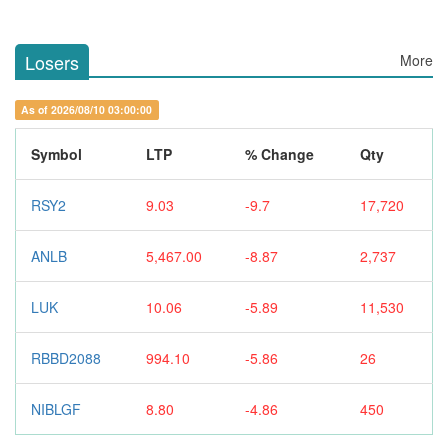
Losers
More
As of 2026/08/10 03:00:00
Symbol
LTP
% Change
Qty
RSY2
9.03
-9.7
17,720
ANLB
5,467.00
-8.87
2,737
LUK
10.06
-5.89
11,530
RBBD2088
994.10
-5.86
26
NIBLGF
8.80
-4.86
450