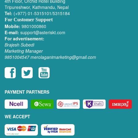
4th Floor, Orchid Hotel Building
Tripureshwor, Kathmandu, Nepal
Tel:
(+977) 01-5315101/5315184
For Customer Support
Mobile:
9801000860
E-mail:
support@asteriskt.com
For advertisement:
Brajesh Subedi
Marketing Manager
9851004547
merolaganimarketing@gmail.com
PAYMENT PARTNERS
WE ACCEPT