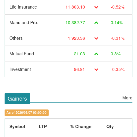
Life Insurance
11,803.10
-0.52%
Manu.and Pro.
10,382.77
0.14%
Others
1,923.36
-0.31%
Mutual Fund
21.03
0.3%
Investment
96.91
-0.35%
Gainers
More
As of 2026/08/07 03:00:00
Symbol
LTP
% Change
Qty