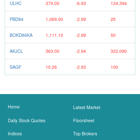
ULHC
379.00
-6.93
124,394
PBD84
1,069.00
-2.99
25
BOKD86KA
1,111.10
-2.99
50
AKJCL
363.00
-2.94
322,090
SAGF
10.26
-2.93
100
Home
Latest Market
Daily Stock Quotes
Floorsheet
Indices
Top Brokers