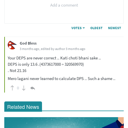
Add a comment
VOTES
OLDEST
NEWEST
God Bless
3 months ago
, edited by author
3 months ago
Your DEPS are never correct .. Kati choti bhani sake ..
DEPS is only 13.6 .(4373617000 ÷ 320569970)
. Not 21.16
Mero lagani never learned to calculate DPS .. Such a shame ..
0
Related News