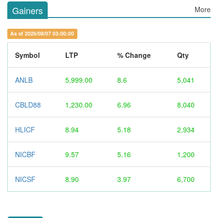
Gainers
More
As of 2026/08/07 03:00:00
Symbol
LTP
% Change
Qty
ANLB
5,999.00
8.6
5,041
CBLD88
1,230.00
6.96
8,040
HLICF
8.94
5.18
2,934
NICBF
9.57
5.16
1,200
NICSF
8.90
3.97
6,700