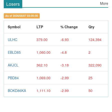
Losers
More
As of 2026/08/07 03:00:00
Symbol
LTP
% Change
Qty
ULHC
379.00
-6.93
124,394
EBLD85
1,060.00
-4.8
2
AKJCL
362.10
-3.18
322,090
PBD84
1,069.00
-2.99
25
BOKD86KA
1,111.10
-2.99
50