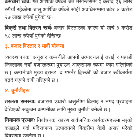
गत आर्थिक वर्षको चैत मसान्तसम्म २ करोद २६ लाख
कर्मचारी खर्चः
रुपैयाँ रहेकोमा चालु आर्थिक वर्षको सोही अवधिसम्ममा बढेर ४ करोड
२७ लाख रुपैयाँ पुगेको छ।
बजार विस्तारका कारण यो खर्च ३ करोड
बिक्री तथा वितरण खर्चः
५८ लाख रुपैयाँ पुगेको देखिन्छ।
३. बजार विस्तार र भावी योजना
व्यवस्थापनका अनुसार कम्पनीले आफ्नो उत्पादनलाई तराई र पहाडी
जिल्लाका नयाँ बजारहरूमा पुर्‍याउन आक्रामक रूपमा काम गरिरहेको
छ। कम्पनीको मुख्य ब्रान्ड ‘द गभर्नर ह्विस्की’ को बजार स्वीकार्यता
बढ्दै गएको दाबी गरिएको छ।
४. चुनौतीहरू
बजारमा उधारो असुलीमा ढिलाइ र नगद प्रवाहमा
तरलता समस्याः
देखिएको संकुचन कम्पनीका लागि मुख्य चुनौती बनेको छ।
निर्वाचनका कारण सार्वजनिक कार्यक्रमहरूमा भएको
नियामक प्रभावः
कडाइले गर्दा मदिराजन्य उत्पादनको बिक्रीमा केही असर परेको
विवरणमा उल्लेख छ।